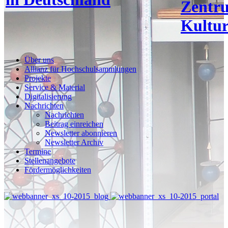
Zentr
Kultur
Über uns
Allianz für Hochschulsammlungen
Projekte
Service & Material
Digitalisierung
Nachrichten
Nachrichten
Beitrag einreichen
Newsletter abonnieren
Newsletter Archiv
Termine
Stellenangebote
Fördermöglichkeiten