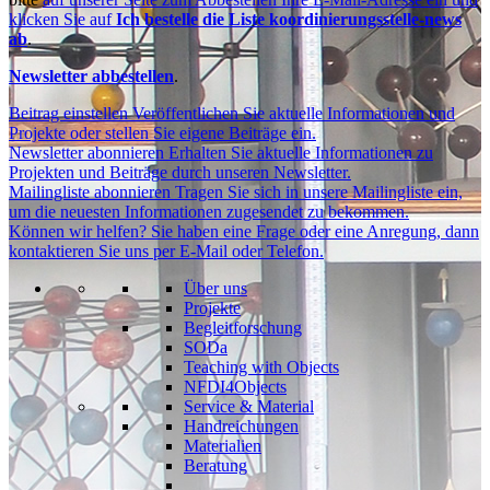
klicken Sie auf
Ich bestelle die Liste koordinierungsstelle-news
ab
.
Newsletter abbestellen
.
Beitrag einstellen
Veröffentlichen Sie aktuelle Informationen und
Projekte oder stellen Sie eigene Beiträge ein.
Newsletter abonnieren
Erhalten Sie aktuelle Informationen zu
Projekten und Beiträge durch unseren Newsletter.
Mailingliste abonnieren
Tragen Sie sich in unsere Mailingliste ein,
um die neuesten Informationen zugesendet zu bekommen.
Können wir helfen?
Sie haben eine Frage oder eine Anregung, dann
kontaktieren Sie uns per E-Mail oder Telefon.
Über uns
Projekte
Begleitforschung
SODa
Teaching with Objects
NFDI4Objects
Service & Material
Handreichungen
Materialien
Beratung