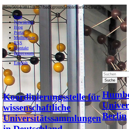
/files/5014/3817/8767/background-molekuele2-clear.jpg
Start
Newsletter
Blog
Portal
Mailingliste
RSS
Kontakt
Impressum
English
Suche
Humbo
Koordinierungsstelle für
Univer
wissenschaftliche
Berlin
Universitätssammlungen
in Deutschland