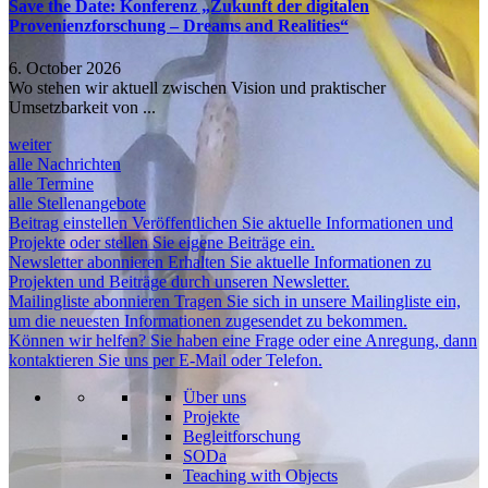
Save the Date: Konferenz „Zukunft der digitalen
Provenienzforschung – Dreams and Realities“
6. October 2026
Wo stehen wir aktuell zwischen Vision und praktischer
Umsetzbarkeit von ...
weiter
alle Nachrichten
alle Termine
alle Stellenangebote
Beitrag einstellen
Veröffentlichen Sie aktuelle Informationen und
Projekte oder stellen Sie eigene Beiträge ein.
Newsletter abonnieren
Erhalten Sie aktuelle Informationen zu
Projekten und Beiträge durch unseren Newsletter.
Mailingliste abonnieren
Tragen Sie sich in unsere Mailingliste ein,
um die neuesten Informationen zugesendet zu bekommen.
Können wir helfen?
Sie haben eine Frage oder eine Anregung, dann
kontaktieren Sie uns per E-Mail oder Telefon.
Über uns
Projekte
Begleitforschung
SODa
Teaching with Objects