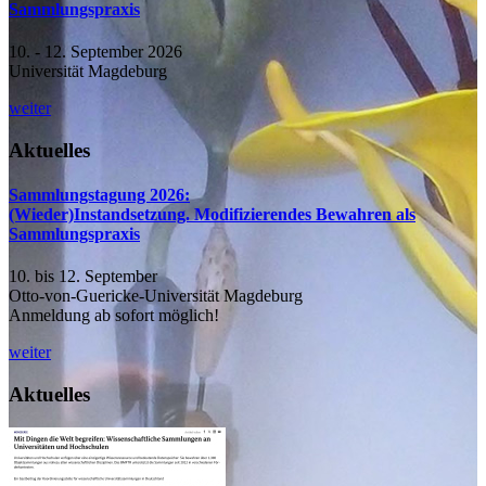
Sammlungspraxis
10. - 12. September 2026
Universität Magdeburg
weiter
Aktuelles
Sammlungstagung 2026:
(Wieder)Instandsetzung. Modifizierendes Bewahren als
Sammlungspraxis
10. bis 12. September
Otto-von-Guericke-Universität Magdeburg
Anmeldung ab sofort möglich!
weiter
Aktuelles