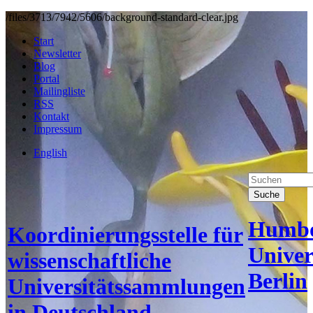
/files/3713/7942/5606/background-standard-clear.jpg
Start
Newsletter
Blog
Portal
Mailingliste
RSS
Kontakt
Impressum
English
Suche
Humbo
Koordinierungsstelle für
Univer
wissenschaftliche
Berlin
Universitätssammlungen
in Deutschland