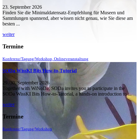
23. September 2026
Finden Sie die Minimaldatensatz-Empfehlung für Museen und
Sammlungen spannend, aber wissen nicht genau, wie Sie diese am
besten ...
weiter
Termine
Konferenz/Tagung/Workshop, Onlineveranstaltung
SODa WissKI Bits How-to-Tutorial
29./30. September 2026
Together with WiNoDa, SODa invites you to participate in the
SODa WissKI Bits How-to-Tutorial, a hands-on introduction to ...
weiter
Termine
Konferenz/Tagung/Workshop