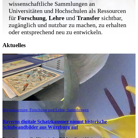
wissenschaftliche Sammlungen an
Universitäten und Hochschulen als Ressourcen
für
Forschung
,
Lehre
und
Transfer
sichtbar,
zugänglich und nutzbar zu machen, zu erhalten
oder entsprechend neu zu entwickeln.
Aktuelles
Digitalisierung, Forschung und Lehre, Sammlungen
Bayerns digitale Schatzkammer nimmt historische
Schulwandbilder aus Würzburg auf