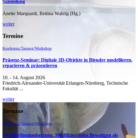
Sammlung
Anette Marquardt, Bettina Wahrig (Hg.)
weiter
Termine
Konferenz/Tagung/Workshop
Präsenz-Seminar: Digitale 3D-Objekte in Blender modellieren,
reparieren & präsentieren
10. - 14. August 2026
Friedrich-Alexander-Universität Erlangen-Nürnberg, Technische
Fakultät ...
weiter
Termine
Konferenz/Tagung/Workshop
(Wieder)Instandsetzung. Modifizierendes Bewahren als