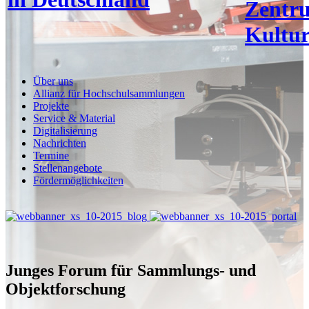
Zentr
Kultur
Über uns
Allianz für Hochschulsammlungen
Projekte
Service & Material
Digitalisierung
Nachrichten
Termine
Stellenangebote
Fördermöglichkeiten
Junges Forum für Sammlungs- und
Objektforschung