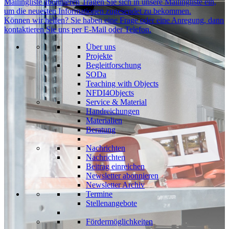
Mailingliste abonnieren
Tragen Sie sich in unsere Mailingliste ein,
um die neuesten Informationen zugesendet zu bekommen.
Können wir helfen?
Sie haben eine Frage oder eine Anregung, dann
kontaktieren Sie uns per E-Mail oder Telefon.
Über uns
Projekte
Begleitforschung
SODa
Teaching with Objects
NFDI4Objects
Service & Material
Handreichungen
Materialien
Beratung
Nachrichten
Nachrichten
Beitrag einreichen
Newsletter abonnieren
Newsletter Archiv
Termine
Stellenangebote
Fördermöglichkeiten