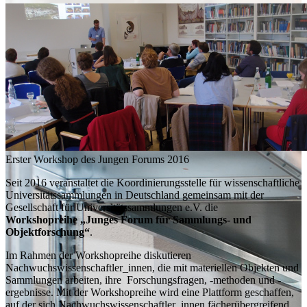
Erster Workshop des Jungen Forums 2016
Seit 2016 veranstaltet die Koordinierungsstelle für wissenschaftliche
Universitätssammlungen in Deutschland gemeinsam mit der
Gesellschaft für Universitäts­sammlungen e.V. die
Workshopreihe „Junges Forum für Sammlungs- und
Objektforschung“
.
Im Rahmen der Workshopreihe diskutieren
Nachwuchswissenschaftler_innen, die mit materiellen Objekten und
Sammlungen arbeiten, ihre Forschungsfragen, -methoden und -
ergebnisse. Mit der Workshopreihe wird eine Plattform geschaffen,
auf der sich Nachwuchswissenschaftler_innen fächerübergreifend