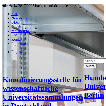
/files/8114/3817/9905/background-depot-clear.jpg
Start
Newsletter
Blog
Portal
Mailingliste
RSS
Kontakt
Impressum
English
Suche
Humbo
Koordinierungsstelle für
Univer
wissenschaftliche
Berlin
Universitätssammlungen
in Deutschland