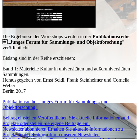
Die Ergebnisse der Workshops werden in der
Publikationsreihe
„Junges Forum für Sammlungs- und Objektforschung"
veröffentlicht.
Bislang sind in der Reihe erschienen:
Band 1: Materielle Kultur in universitären und außeruniversitären
Sammlungen.
Herausgegeben von Ernst Seidl, Frank Steinheimer und Cornelia
Weber
Berlin 2017
Publikationsreihe „Junges Forum für Sammlungs- und
Objektforschung"
Beitrag einstellen
Veröffentlichen Sie aktuelle Informationen und
Projekte oder stellen Sie eigene Beiträge ein.
Newsletter abonnieren
Erhalten Sie aktuelle Informationen zu
Projekten und Beiträge durch unseren Newsletter.