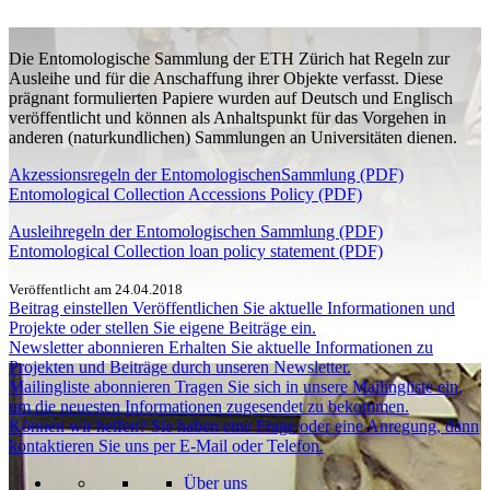
Die Entomologische Sammlung der ETH Zürich hat Regeln zur
Ausleihe und für die Anschaffung ihrer Objekte verfasst. Diese
prägnant formulierten Papiere wurden auf Deutsch und Englisch
veröffentlicht und können als Anhaltspunkt für das Vorgehen in
anderen (naturkundlichen) Sammlungen an Universitäten dienen.
Akzessionsregeln der EntomologischenSammlung (PDF)
Entomological Collection Accessions Policy (PDF)
Ausleihregeln der Entomologischen Sammlung (PDF)
Entomological Collection loan policy statement (PDF)
Veröffentlicht am 24.04.2018
Beitrag einstellen
Veröffentlichen Sie aktuelle Informationen und
Projekte oder stellen Sie eigene Beiträge ein.
Newsletter abonnieren
Erhalten Sie aktuelle Informationen zu
Projekten und Beiträge durch unseren Newsletter.
Mailingliste abonnieren
Tragen Sie sich in unsere Mailingliste ein,
um die neuesten Informationen zugesendet zu bekommen.
Können wir helfen?
Sie haben eine Frage oder eine Anregung, dann
kontaktieren Sie uns per E-Mail oder Telefon.
Über uns