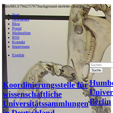
/files/6813/7942/5797/background-skelette-clear.jpg
Start
Newsletter
Blog
Portal
Mailingliste
RSS
Kontakt
Impressum
English
Suche
Humbo
Koordinierungsstelle für
Univer
wissenschaftliche
Berlin
Universitätssammlungen
in Deutschland