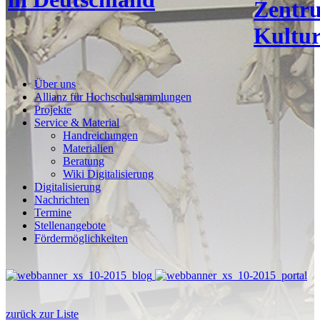
Zentr
Kultur
Über uns
Allianz für Hochschulsammlungen
Projekte
Service & Material
Handreichungen
Materialien
Beratung
Wiki Digitalisierung
Digitalisierung
Nachrichten
Termine
Stellenangebote
Fördermöglichkeiten
zurück zur Liste