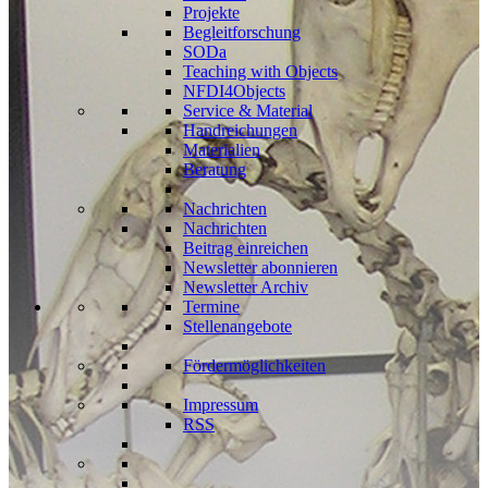
Projekte
Begleitforschung
SODa
Teaching with Objects
NFDI4Objects
Service & Material
Handreichungen
Materialien
Beratung
Nachrichten
Nachrichten
Beitrag einreichen
Newsletter abonnieren
Newsletter Archiv
Termine
Stellenangebote
Fördermöglichkeiten
Impressum
RSS