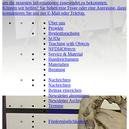
um die neuesten Informationen zugesendet zu bekommen.
Können wir helfen?
Sie haben eine Frage oder eine Anregung, dann
kontaktieren Sie uns per E-Mail oder Telefon.
Über uns
Projekte
Begleitforschung
SODa
Teaching with Objects
NFDI4Objects
Service & Material
Handreichungen
Materialien
Beratung
Nachrichten
Nachrichten
Beitrag einreichen
Newsletter abonnieren
Newsletter Archiv
Termine
Stellenangebote
Fördermöglichkeiten