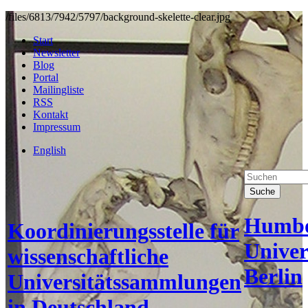
/files/6813/7942/5797/background-skelette-clear.jpg
Start
Newsletter
Blog
Portal
Mailingliste
RSS
Kontakt
Impressum
English
Suche
Humbo
Koordinierungsstelle für
Univer
wissenschaftliche
Berlin
Universitätssammlungen
in Deutschland