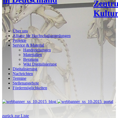
Zentr
Kultur
Über uns
Allianz für Hochschulsammlungen
Projekte
Service & Material
Handreichungen
Materialien
Beratung
Wiki Digitalisierung
Digitalisierung
Nachrichten
Termine
Stellenangebote
Fördermöglichkeiten
zurück zur Liste