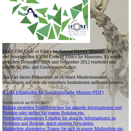
Der ICOM Code of Ethics for Natural History Museums ergänzt
und erweitert den ICOM Code of Ethics for Museums. Er wurde
zwischen Dezember 2006 und November 2012 erarbeitet und
betrifft die Bio- und Geowissenschaften.
Das Ziel dieses Dokuments ist es, einen Mindeststandard
festzulegen, auf dem die einzelnen Institutionen aufbauen können.
ICOM Ethikkodex für Naturhistorische Museen (PDF)
Veröffentlicht am 05.03.2019
Beitrag einstellen
Veröffentlichen Sie aktuelle Informationen und
Projekte oder stellen Sie eigene Beiträge ein.
Newsletter abonnieren
Erhalten Sie aktuelle Informationen zu
Projekten und Beiträge durch unseren Newsletter.
Mailingliste abonnieren
Tragen Sie sich in unsere Mailingliste ein,