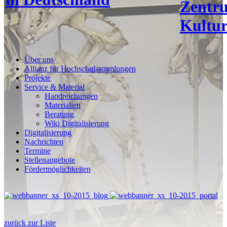
Zentr
Kultur
Über uns
Allianz für Hochschulsammlungen
Projekte
Service & Material
Handreichungen
Materialien
Beratung
Wiki Digitalisierung
Digitalisierung
Nachrichten
Termine
Stellenangebote
Fördermöglichkeiten
zurück zur Liste