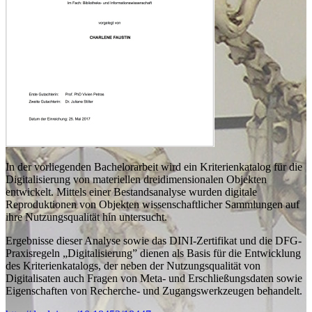
In der vorliegenden Bachelorarbeit wird ein
Kriterienkatalog für die
Digitalisierung von materiellen dreidimensionalen Objekten
entwickelt. Mittels einer Bestandsanalyse wurden digitale
Reproduktionen von Objekten wissenschaftlicher Sammlungen auf
ihre Nutzungsqualität hin untersucht.
Ergebnisse dieser Analyse sowie das DINI-Zertifikat und die DFG-
Praxisregeln „Digitalisierung” dienen als Basis für die Entwicklung
des Kriterienkatalogs, der neben der Nutzungsqualität von
Digitalisaten auch Fragen von Meta- und Erschließungsdaten sowie
Eigenschaften von Recherche- und Zugangswerkzeugen behandelt.