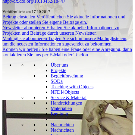
http://dx.doi.org/10.18452/18447
Veröffentlicht am 17.10.2017
Beitrag einstellen
Veröffentlichen Sie aktuelle Informationen und
Projekte oder stellen Sie eigene Beiträge ein.
Newsletter abonnieren
Erhalten Sie aktuelle Informationen zu
Projekten und Beiträge durch unseren Newsletter.
Mailingliste abonnieren
Tragen Sie sich in unsere Mailingliste ein,
um die neuesten Informationen zugesendet zu bekommen.
Können wir helfen?
Sie haben eine Frage oder eine Anregung, dann
kontaktieren Sie uns per E-Mail oder Telefon.
Über uns
Projekte
Begleitforschung
SODa
Teaching with Objects
NFDI4Objects
Service & Material
Handreichungen
Materialien
Beratung
Nachrichten
Nachrichten