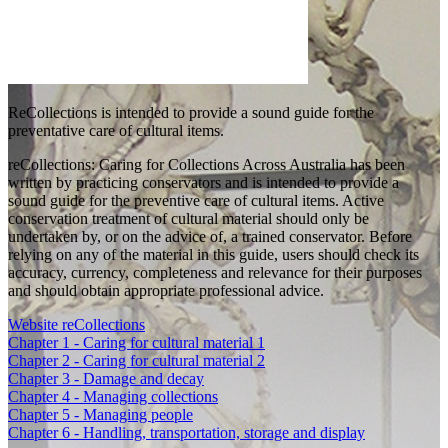
ReCollections is intended to provide a sound guide for the
preventative care of cultural items.
reCollections: Caring for Collections Across Australia has been
written by practicing conservators and is intended to provide a
sound guide for the preventive care of cultural items. Active
conservation treatment of cultural material should only be
undertaken by, or on the advice of, a trained conservator. Before
relying on any of the material in this guide, users should check its
accuracy, currency, completeness and relevance for their purposes
and should obtain appropriate professional advice.
Website reCollections
Chapter 1 - Caring for cultural material 1
Chapter 2 - Caring for cultural material 2
Chapter 3 - Damage and decay
Chapter 4 - Managing collections
Chapter 5 - Managing people
Chapter 6 - Handling, transportation, storage and display