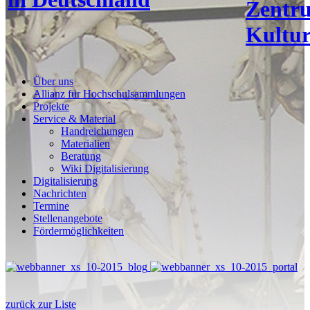
Zentr
Kultur
Über uns
Allianz für Hochschulsammlungen
Projekte
Service & Material
Handreichungen
Materialien
Beratung
Wiki Digitalisierung
Digitalisierung
Nachrichten
Termine
Stellenangebote
Fördermöglichkeiten
zurück zur Liste