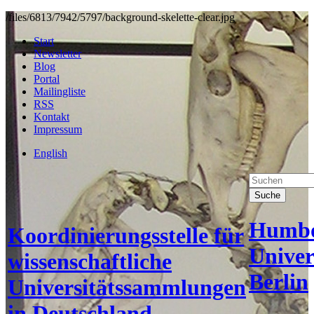
/files/6813/7942/5797/background-skelette-clear.jpg
Start
Newsletter
Blog
Portal
Mailingliste
RSS
Kontakt
Impressum
English
Suche
Humbo
Koordinierungsstelle für
Univer
wissenschaftliche
Berlin
Universitätssammlungen
in Deutschland