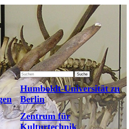
Suche
Humboldt-Universität zu
gen
Berlin
Zentrum für
Kulturtechnik