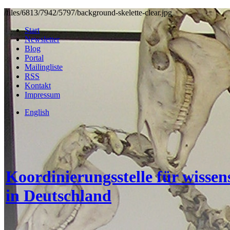
/files/6813/7942/5797/background-skelette-clear.jpg
Start
Newsletter
Blog
Portal
Mailingliste
RSS
Kontakt
Impressum
English
Koordinierungsstelle für wisse
in Deutschland