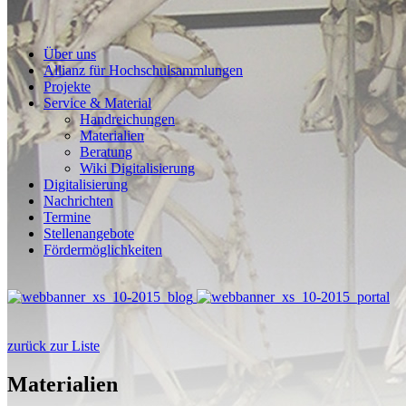
Über uns
Allianz für Hochschulsammlungen
Projekte
Service & Material
Handreichungen
Materialien
Beratung
Wiki Digitalisierung
Digitalisierung
Nachrichten
Termine
Stellenangebote
Fördermöglichkeiten
zurück zur Liste
Materialien