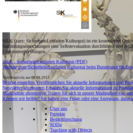
SiLK (kurz: SicherheitsLeitfaden Kulturgut) ist ein kostenfreies On
Sammlungseinrichtungen eine Selbstevaluation durchführen und erh
Literaturempfehlungen.
SiLK - SicherheitsLeitfaden Kulturgut (PDF)
Website zum
SicherheitsLeitfaden Kulturgut beim
Bundesamt für Bev
Veröffentlicht am 09.09.2013
Beitrag einstellen
Veröffentlichen Sie aktuelle Informationen und Proje
Newsletter abonnieren
Erhalten Sie aktuelle Informationen zu Projek
Mailingliste abonnieren
Tragen Sie sich in unsere Mailingliste ein, 
Können wir helfen?
Sie haben eine Frage oder eine Anregung, dann k
Über uns
Projekte
Begleitforschung
SODa
Teaching with Objects