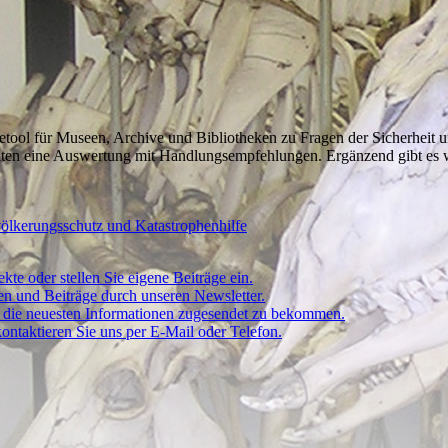
linetool für Museen, Archive und Bibliotheken zu Fragen der Sicherhei
alten eine Auswertung mit Handlungsempfehlungen. Ergänzend gibt es
ölkerungsschutz und Katastrophenhilfe
kte oder stellen Sie eigene Beiträge ein.
ten und Beiträge durch unseren Newsletter.
um die neuesten Informationen zugesendet zu bekommen.
ontaktieren Sie uns per E-Mail oder Telefon.