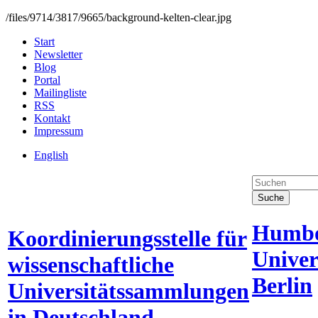
/files/9714/3817/9665/background-kelten-clear.jpg
Start
Newsletter
Blog
Portal
Mailingliste
RSS
Kontakt
Impressum
English
Suche
Humbo
Koordinierungsstelle für
Univer
wissenschaftliche
Berlin
Universitätssammlungen
in Deutschland