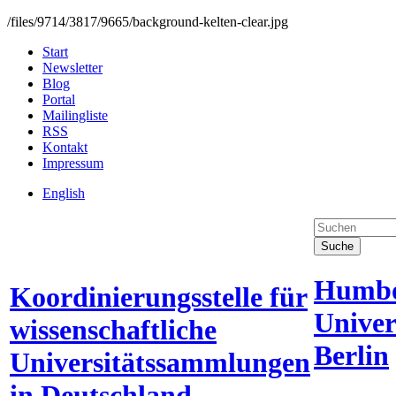
/files/9714/3817/9665/background-kelten-clear.jpg
Start
Newsletter
Blog
Portal
Mailingliste
RSS
Kontakt
Impressum
English
Suche
Humbo
Koordinierungsstelle für
Univer
wissenschaftliche
Berlin
Universitätssammlungen
in Deutschland