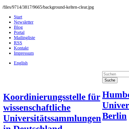
/files/9714/3817/9665/background-kelten-clear.jpg
Start
Newsletter
Blog
Portal
Mailingliste
RSS
Kontakt
Impressum
English
Suche
Humbo
Koordinierungsstelle für
Univer
wissenschaftliche
Berlin
Universitätssammlungen
in Deutschland