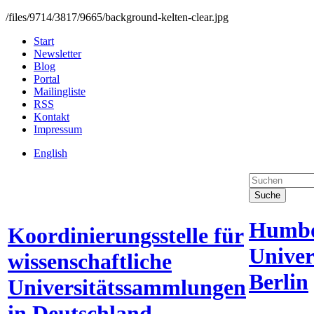
/files/9714/3817/9665/background-kelten-clear.jpg
Start
Newsletter
Blog
Portal
Mailingliste
RSS
Kontakt
Impressum
English
Suche
Humbo
Koordinierungsstelle für
Univer
wissenschaftliche
Berlin
Universitätssammlungen
in Deutschland