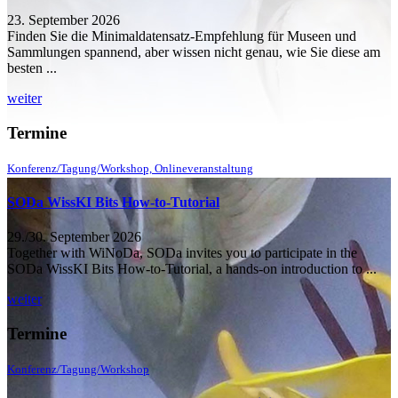
23. September 2026
Finden Sie die Minimaldatensatz-Empfehlung für Museen und
Sammlungen spannend, aber wissen nicht genau, wie Sie diese am
besten ...
weiter
Termine
Konferenz/Tagung/Workshop, Onlineveranstaltung
SODa WissKI Bits How-to-Tutorial
29./30. September 2026
Together with WiNoDa, SODa invites you to participate in the
SODa WissKI Bits How-to-Tutorial, a hands-on introduction to ...
weiter
Termine
Konferenz/Tagung/Workshop