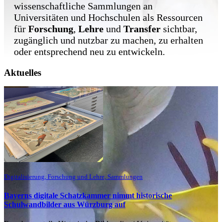
wissenschaftliche Sammlungen an
Universitäten und Hochschulen als Ressourcen
für
Forschung
,
Lehre
und
Transfer
sichtbar,
zugänglich und nutzbar zu machen, zu erhalten
oder entsprechend neu zu entwickeln.
Aktuelles
Digitalisierung, Forschung und Lehre, Sammlungen
Bayerns digitale Schatzkammer nimmt historische
Schulwandbilder aus Würzburg auf