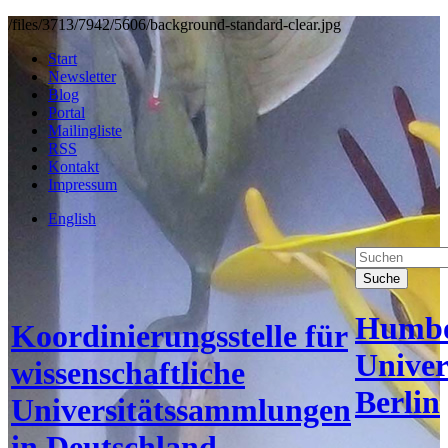
/files/3713/7942/5606/background-standard-clear.jpg
Start
Newsletter
Blog
Portal
Mailingliste
RSS
Kontakt
Impressum
English
Suche
Humbo
Koordinierungsstelle für
Univer
wissenschaftliche
Berlin
Universitätssammlungen
in Deutschland