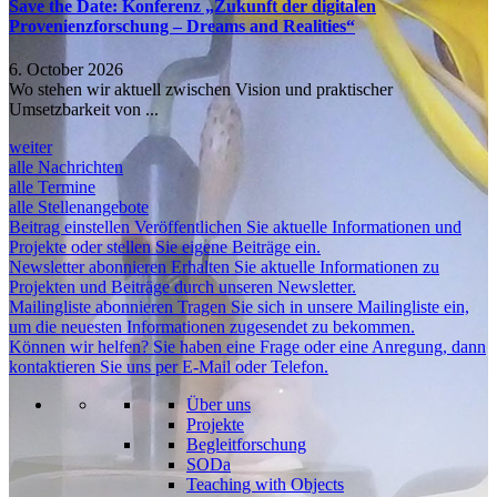
Save the Date: Konferenz „Zukunft der digitalen
Provenienzforschung – Dreams and Realities“
6. October 2026
Wo stehen wir aktuell zwischen Vision und praktischer
Umsetzbarkeit von ...
weiter
alle Nachrichten
alle Termine
alle Stellenangebote
Beitrag einstellen
Veröffentlichen Sie aktuelle Informationen und
Projekte oder stellen Sie eigene Beiträge ein.
Newsletter abonnieren
Erhalten Sie aktuelle Informationen zu
Projekten und Beiträge durch unseren Newsletter.
Mailingliste abonnieren
Tragen Sie sich in unsere Mailingliste ein,
um die neuesten Informationen zugesendet zu bekommen.
Können wir helfen?
Sie haben eine Frage oder eine Anregung, dann
kontaktieren Sie uns per E-Mail oder Telefon.
Über uns
Projekte
Begleitforschung
SODa
Teaching with Objects