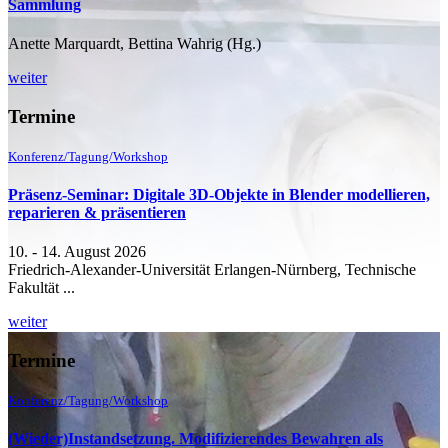
Sammlung
Anette Marquardt, Bettina Wahrig (Hg.)
weiter
Termine
Konferenz/Tagung/Workshop
Präsenz-Seminar: Digitale 3D-Objekte in Blender modellieren,
reparieren & präsentieren
10. - 14. August 2026
Friedrich-Alexander-Universität Erlangen-Nürnberg, Technische
Fakultät ...
weiter
Termine
Konferenz/Tagung/Workshop
(Wieder)Instandsetzung. Modifizierendes Bewahren als