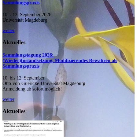
Sammlungspraxis
10. - 12. September 2026
Universität Magdeburg
weiter
Aktuelles
Sammlungstagung 2026:
(Wieder)Instandsetzung. Modifizierendes Bewahren als
Sammlungspraxis
10. bis 12. September
Otto-von-Guericke-Universität Magdeburg
Anmeldung ab sofort möglich!
weiter
Aktuelles