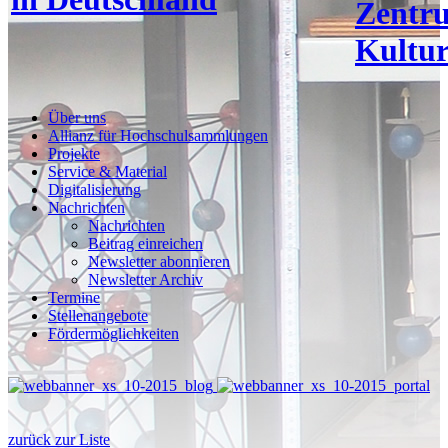
Zentr
Kultur
Über uns
Allianz für Hochschulsammlungen
Projekte
Service & Material
Digitalisierung
Nachrichten
Nachrichten
Beitrag einreichen
Newsletter abonnieren
Newsletter Archiv
Termine
Stellenangebote
Fördermöglichkeiten
zurück zur Liste