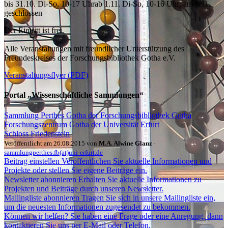
bis 31.10. Di-So, 10-17 Uhrab 1.11. Di-So, 10-16 Uhr; am 6.11.
geschlossen
Der Eintritt ist frei.
Alle Veranstaltungen mit freundlicher Unterstützung des
Freundeskreises der Forschungsbibliothek Gotha e.V.
Veranstaltungsflyer (PDF)
Portal „Wissenschaftliche Sammlungen“
Sammlung Perthes Gotha der Forschungsbibliothek Gotha
Forschungszentrum Gotha der Universität Erfurt
Schloss Friedenstein
Veröffentlicht am 26.08.2015 von
M.A. Alwine Glanz
·
sammlungperthes.fb(at)uni-erfurt.de
Beitrag einstellen
Veröffentlichen Sie aktuelle Informationen und
Projekte oder stellen Sie eigene Beiträge ein.
Newsletter abonnieren
Erhalten Sie aktuelle Informationen zu
Projekten und Beiträge durch unseren Newsletter.
Mailingliste abonnieren
Tragen Sie sich in unsere Mailingliste ein,
um die neuesten Informationen zugesendet zu bekommen.
Können wir helfen?
Sie haben eine Frage oder eine Anregung, dann
kontaktieren Sie uns per E-Mail oder Telefon.