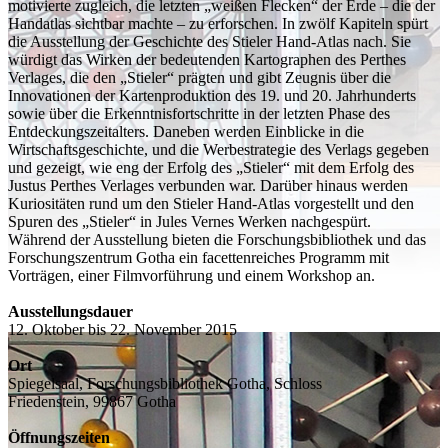
motivierte zugleich, die letzten „weißen Flecken“ der Erde – die der
Handatlas sichtbar machte – zu erforschen. In zwölf Kapiteln spürt
die Ausstellung der Geschichte des Stieler Hand-Atlas nach. Sie
würdigt das Wirken der bedeutenden Kartographen des Perthes
Verlages, die den „Stieler“ prägten und gibt Zeugnis über die
Innovationen der Kartenproduktion des 19. und 20. Jahrhunderts
sowie über die Erkenntnisfortschritte in der letzten Phase des
Entdeckungszeitalters. Daneben werden Einblicke in die
Wirtschaftsgeschichte, und die Werbestrategie des Verlags gegeben
und gezeigt, wie eng der Erfolg des „Stieler“ mit dem Erfolg des
Justus Perthes Verlages verbunden war. Darüber hinaus werden
Kuriositäten rund um den Stieler Hand-Atlas vorgestellt und den
Spuren des „Stieler“ in Jules Vernes Werken nachgespürt.
Während der Ausstellung bieten die Forschungsbibliothek und das
Forschungszentrum Gotha ein facettenreiches Programm mit
Vorträgen, einer Filmvorführung und einem Workshop an.
Ausstellungsdauer
12. Oktober bis 22. November 2015
Ort
Spiegelsaal, Forschungsbibliothek Gotha, Schloss
Friedenstein,
99867 Gotha
Öffnungszeiten