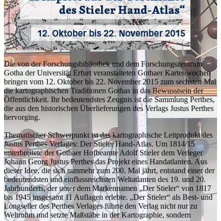
Die von der Forschungsbibliothek und dem Forschungszentrum
Gotha der Universität Erfurt veranstalteten Gothaer Kartenwochen
bringen vom 12. Oktober bis 22. November 2015 zum sechsten Mal
die kartographischen Traditionen Gothas in das Bewusstsein der
Öffentlichkeit. Ihr bedeutendstes Zeugnis ist die Sammlung Perthes,
die aus den historischen Überlieferungen des Verlags Justus Perthes
hervorging.
Thematischer Schwerpunkt ist das kartographische Leitprodukt des
Justus Perthes Verlages: Der Stieler Hand-Atlas. Um 1814/15
unterbreitete der Gothaer Hofbeamte Adolf Stieler dem Verleger
Johann Georg Justus Perthes das Projekt eines Handatlanten. Aus
dieser Idee, die sich nunmehr zum 200. Mal jährt, entstand einer der
bedeutendsten und einflussreichsten Weltatlanten des 19. und 20.
Jahrhunderts, der unter dem Markennamen „Der Stieler“ von 1817
bis 1945 insgesamt 11 Auflagen erlebte. „Der Stieler“ als Best- und
Longseller des Perthes Verlages führte den Verlag nicht nur zu
Weltruhm und setzte Maßstäbe in der Kartographie, sondern