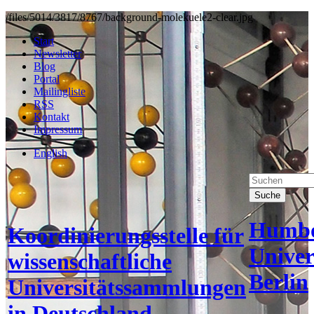
/files/5014/3817/8767/background-molekuele2-clear.jpg
Start
Newsletter
Blog
Portal
Mailingliste
RSS
Kontakt
Impressum
English
Suche
Humbo
Koordinierungsstelle für
Univer
wissenschaftliche
Berlin
Universitätssammlungen
in Deutschland