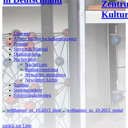
Zentr
Kultur
Über uns
Allianz für Hochschulsammlungen
Projekte
Service & Material
Digitalisierung
Nachrichten
Nachrichten
Beitrag einreichen
Newsletter abonnieren
Newsletter Archiv
Termine
Stellenangebote
Fördermöglichkeiten
zurück zur Liste