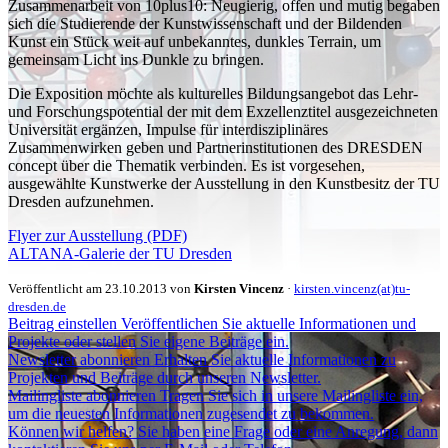
Zusammenarbeit von 10plus10: Neugierig, offen und mutig begaben
sich die Studierende der Kunstwissenschaft und der Bildenden
Kunst ein Stück weit auf unbekanntes, dunkles Terrain, um
gemeinsam Licht ins Dunkle zu bringen.
Die Exposition möchte als kulturelles Bildungsangebot das Lehr-
und Forschungspotential der mit dem Exzellenztitel ausgezeichneten
Universität ergänzen, Impulse für interdisziplinäres
Zusammenwirken geben und Partnerinstitutionen des DRESDEN
concept über die Thematik verbinden. Es ist vorgesehen,
ausgewählte Kunstwerke der Ausstellung in den Kunstbesitz der TU
Dresden aufzunehmen.
Flyer zur Ausstellung (PDF)
ALTANA-Galerie der TU Dresden
Veröffentlicht am 23.10.2013 von
Kirsten Vincenz
·
kirsten.vincenz(at)tu-
dresden.de
Beitrag einstellen
Veröffentlichen Sie aktuelle Informationen und
Projekte oder stellen Sie eigene Beiträge ein.
Newsletter abonnieren
Erhalten Sie aktuelle Informationen zu
Projekten und Beiträge durch unseren Newsletter.
Mailingliste abonnieren
Tragen Sie sich in unsere Mailingliste ein,
um die neuesten Informationen zugesendet zu bekommen.
Können wir helfen?
Sie haben eine Frage oder eine Anregung, dann