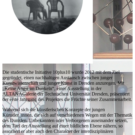
Die studentische Initiative 10plus10 wurde 2012 mit dem Ziel
gegründet, einen nachhaltigen Austausch zwischen junger
Kunstwissenschaft und junger Kunst in Dresden anzuregen. Mit
„Keine Angst im Dunkeln“, einer Ausstellung in der
ALTANAGalerie der Technischen Universität Dresden, präsentiert
der erste Jahrgang des Projektes die Früchte seiner Zusammenarbeit.
Während sich die künstlerischen Konzepte der jungen
Künstler_innen, die sich auf verschiedenen Wegen mit der Thematik
des Dunklen, Unbekannten oder Verborgenen auseinander setzen,
dem Titel der Ausstellung auf einer bildlichen Ebene nähern, so
assoziiert er aber auch den Charakter der interdisziplinären