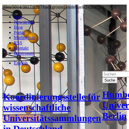
/files/5014/3817/8767/background-molekuele2-clear.jpg
Start
Newsletter
Blog
Portal
Mailingliste
RSS
Kontakt
Impressum
English
Suche
Humbo
Koordinierungsstelle für
Univer
wissenschaftliche
Berlin
Universitätssammlungen
in Deutschland