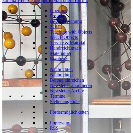
kontaktieren Sie uns per E-Mail oder Telefon.
Über uns
Projekte
Begleitforschung
SODa
Teaching with Objects
NFDI4Objects
Service & Material
Handreichungen
Materialien
Beratung
Nachrichten
Nachrichten
Beitrag einreichen
Newsletter abonnieren
Newsletter Archiv
Termine
Stellenangebote
Fördermöglichkeiten
Impressum
RSS