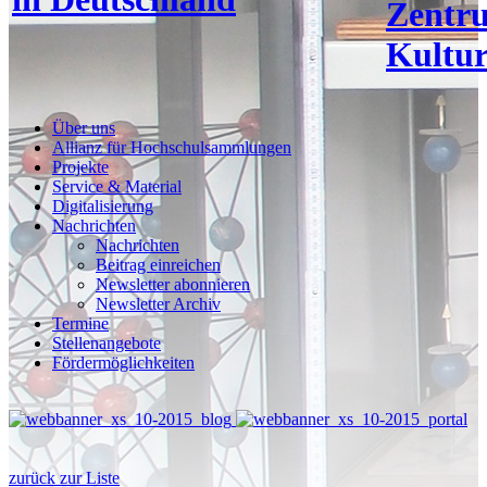
Zentr
Kultur
Über uns
Allianz für Hochschulsammlungen
Projekte
Service & Material
Digitalisierung
Nachrichten
Nachrichten
Beitrag einreichen
Newsletter abonnieren
Newsletter Archiv
Termine
Stellenangebote
Fördermöglichkeiten
zurück zur Liste