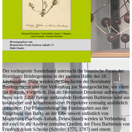
Der vorliegende Sonderband untersucht die botanische Praxis der
Herrnhuter Brüdergemeine in der zweiten Hälfte des 18.
Jahrhunderts. Dazu werden die Geschichte der Herrnhuter
Brüdergemeine und ihre Verbindung zur Naturgeschichte, vor allem
der Botanik, vorgestellt. Das im Herbarium Dresdense aufbewahrte,
heute noch 1.260 Belege umfassende Herbarium Barbiense wird aus
botanischer und kulturhistorischer Perspektive erstmalig ausführlich
präsentiert. Die Pflanzenbelege mit Fundangaben aus der
Umgebung von Barby an der Elbe unweit südöstlich von
Magdeburg (Sachsen-Anhalt, Deutschland) werden in Verbindung
mit zwei für die Analyse zentralen Quellen, der Flora Barbiensis von
Friedrich Adam Scholler (Scholler 1775, 1787) und einem