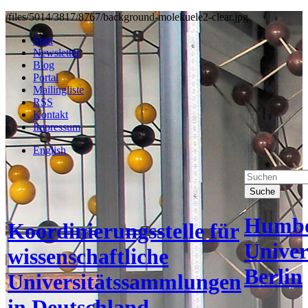
/files/5014/3817/8767/background-molekuele2-clear.jpg
Start
Newsletter
Blog
Portal
Mailingliste
RSS
Kontakt
Impressum
English
Suche
Humbo
Koordinierungsstelle für
Univer
wissenschaftliche
Berlin
Universitätssammlungen
in Deutschland