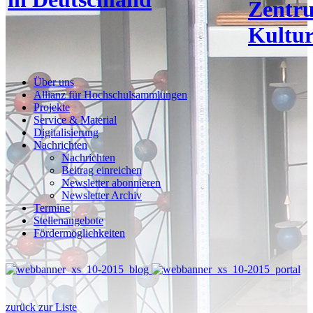
Zentr
Kultur
Über uns
Allianz für Hochschulsammlungen
Projekte
Service & Material
Digitalisierung
Nachrichten
Nachrichten
Beitrag einreichen
Newsletter abonnieren
Newsletter Archiv
Termine
Stellenangebote
Fördermöglichkeiten
zurück zur Liste