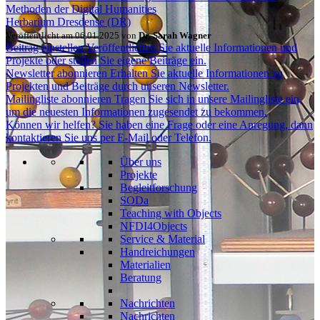
Methoden der Digital Humanities
Herbarium Dresdense (DR)
Veröffentlicht am 06.01.2025 von
Dr. Sarah Wagner
Beitrag einstellen
Veröffentlichen Sie aktuelle Informationen und
Projekte oder stellen Sie eigene Beiträge ein.
Newsletter abonnieren
Erhalten Sie aktuelle Informationen zu
Projekten und Beiträge durch unseren Newsletter.
Mailingliste abonnieren
Tragen Sie sich in unsere Mailingliste ein,
um die neuesten Informationen zugesendet zu bekommen.
Können wir helfen?
Sie haben eine Frage oder eine Anregung, dann
kontaktieren Sie uns per E-Mail oder Telefon.
Über uns
Projekte
Begleitforschung
SODa
Teaching with Objects
NFDI4Objects
Service & Material
Handreichungen
Materialien
Beratung
Nachrichten
Nachrichten