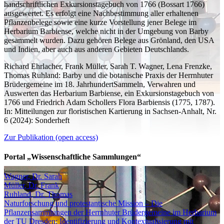
handschriftlichen Exkursionstagebuch von 1766 (Bossart 1766)
ausgewertet. Es erfolgt eine Nachbestimmung aller erhaltenen
Pflanzenbelege sowie eine kurze Vorstellung jener Belege im
Herbarium Barbiense, welche nicht in der Umgebung von Barby
gesammelt wurden. Dazu gehören Belege aus Grönland, den USA
und Indien, aber auch aus anderen Gebieten Deutschlands.
Richard Ehrlacher, Frank Müller, Sarah T. Wagner, Lena Frenzke,
Thomas Ruhland: Barby und die botanische Praxis der Herrnhuter
Brüdergemeine im 18. JahrhundertSammeln, Verwahren und
Auswerten das Herbarium Barbiense, ein Exkursionstagebuch von
1766 und Friedrich Adam Schollers Flora Barbiensis (1775, 1787).
In: Mitteilungen zur floristischen Kartierung in Sachsen-Anhalt,
Nr.
6 (2024): Sonderheft
Zur Publikation (open access)
Portal „Wissenschaftliche Sammlungen“
Wagner, Dr. Sarah
Müller, Dr. Frank
Ruhland, Dr. Thomas
Naturforschung und protestantische Mission – Die
Pflanzensammlungen der Herrnhuter Brüdergemeine im Herbarium
der TU Dresden: Identifizierung und Kontextualisierung mit