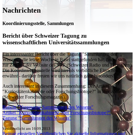
Nachrichten
Koordinierungsstelle, Sammlungen
Bericht über Schweizer Tagung zu
wissenschaftlichen Universitätssammlungen
Ein interessanter Bericht über die
Tagung "Sammlungen des
Wissens", die letzte Woche in Basel stattgefunden hat, findet sich
zur Zeit auf der Website des SRF (Schweizer Radio und Fernsehen).
Die Koordinierungsstelle wird hier als vorbildliche Einrichtung
erwähnt - darüber freuen wir uns natürlich ganz besonders!
Auch interessant in diesem Zusammenhang: Der Artikel
"Kuriositätenkabinette oder Forschungsbiotope?" in Horizonte
(Schweizer Forschungsmagazin).
Bericht "Vergessene Sammlungen des Wissens"
Artikel "Kuriositätenkabinette oder Forschungsbiotope?"
Tagung "Sammlungen des Wissens"
Veröffentlicht am 16.09.2013
Beitrag einstellen
Veröffentlichen Sie aktuelle Informationen und