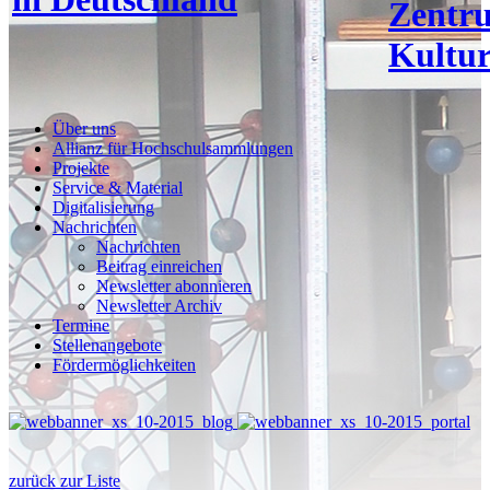
Zentr
Kultur
Über uns
Allianz für Hochschulsammlungen
Projekte
Service & Material
Digitalisierung
Nachrichten
Nachrichten
Beitrag einreichen
Newsletter abonnieren
Newsletter Archiv
Termine
Stellenangebote
Fördermöglichkeiten
zurück zur Liste