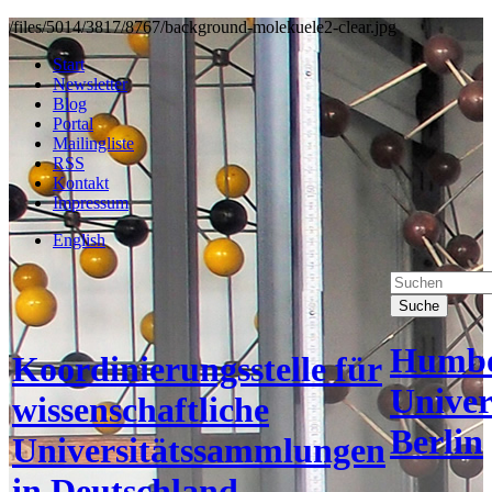
/files/5014/3817/8767/background-molekuele2-clear.jpg
Start
Newsletter
Blog
Portal
Mailingliste
RSS
Kontakt
Impressum
English
Suche
Humbo
Koordinierungsstelle für
Univer
wissenschaftliche
Berlin
Universitätssammlungen
in Deutschland