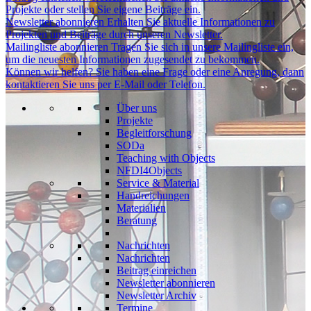
Projekte oder stellen Sie eigene Beiträge ein.
Newsletter abonnieren
Erhalten Sie aktuelle Informationen zu
Projekten und Beiträge durch unseren Newsletter.
Mailingliste abonnieren
Tragen Sie sich in unsere Mailingliste ein,
um die neuesten Informationen zugesendet zu bekommen.
Können wir helfen?
Sie haben eine Frage oder eine Anregung, dann
kontaktieren Sie uns per E-Mail oder Telefon.
Über uns
Projekte
Begleitforschung
SODa
Teaching with Objects
NFDI4Objects
Service & Material
Handreichungen
Materialien
Beratung
Nachrichten
Nachrichten
Beitrag einreichen
Newsletter abonnieren
Newsletter Archiv
Termine