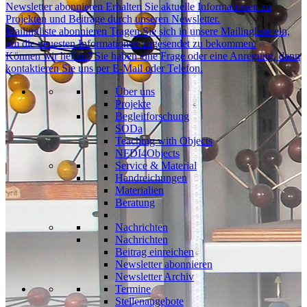
Newsletter abonnieren
Erhalten Sie aktuelle Informationen zu
Projekten und Beiträge durch unseren Newsletter.
Mailingliste abonnieren
Tragen Sie sich in unsere Mailingliste ein,
um die neuesten Informationen zugesendet zu bekommen.
Können wir helfen?
Sie haben eine Frage oder eine Anregung, dann
kontaktieren Sie uns per E-Mail oder Telefon.
Über uns
Projekte
Begleitforschung
SODa
Teaching with Objects
NFDI4Objects
Service & Material
Handreichungen
Materialien
Beratung
Nachrichten
Nachrichten
Beitrag einreichen
Newsletter abonnieren
Newsletter Archiv
Termine
Stellenangebote