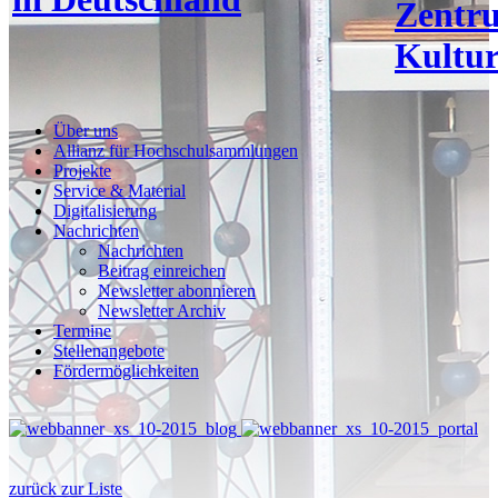
Zentr
Kultur
Über uns
Allianz für Hochschulsammlungen
Projekte
Service & Material
Digitalisierung
Nachrichten
Nachrichten
Beitrag einreichen
Newsletter abonnieren
Newsletter Archiv
Termine
Stellenangebote
Fördermöglichkeiten
zurück zur Liste