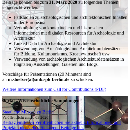
Beiträge können bis zum
31. März 2020
zu folgenden Themen
eingereicht werden:
Fallstudien zu archäologischen und architektonischen Inhalten
in der Europeana
Verknüpfung von kontextuellen und historischen
Informationen mit digitalen Ressourcen für Archäologie und
Architektur
Linked Data für Archäologie und Architektur
Verwendung von Archäologie- und Architekturdatensätzen
für Bildung, Kulturtourismus, Kreativwirtschaft usw.
Verwendung von archäologischen Architekturdatensätzen in
(digitalen) Ausstellungen, Galerien und Blogs.
Vorschläge für Präsentationen (20 Minuten) sind
an
m.stoelzer(at)smb.spk-berlin.de
zu schicken.
Weitere Informationen zum Call for Contributions (PDF)
Portal „Wissenschaftliche Sammlungen“
Staatliche Museen zu Berlin
Veröffentlicht am 10.03.2020
Beitrag einstellen
Veröffentlichen Sie aktuelle Informationen und
Projekte oder stellen Sie eigene Beiträge ein.