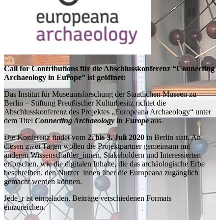
Call for Contributions für die Abschlusskonferenz “Connecting
Archaeology in Europe” ist geöffnet:
Das Institut für Museumsforschung der Staatlichen Museen zu
Berlin – Stiftung Preußischer Kulturbesitz richtet die
Abschlusskonferenz des Projektes „Europeana Archaeology“ unter
dem Titel
Connecting Archaeology in Europe
aus.
Die Konferenz findet vom
2. bis 3. Juli 2020
in Berlin statt. An
diesen zwei Tagen wollen die Projektpartner gemeinsam mit
anderen Wissenschaftler_innen, Stakeholdern und Interessierten
erforschen, wie die digitalen Inhalte, die das archäologische Erbe
beschreiben, den Nutzer_innen über die Europeana zugänglich
gemacht werden können.
Jede_r ist eingeladen, Beiträge verschiedenen Formats
einzureichen.