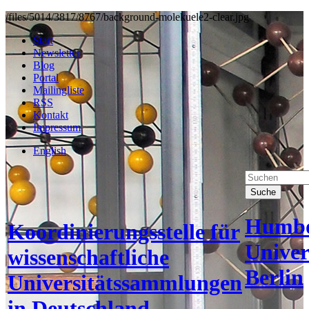
/files/5014/3817/8767/background-molekuele2-clear.jpg
Start
Newsletter
Blog
Portal
Mailingliste
RSS
Kontakt
Impressum
English
Suche
Humbo
Koordinierungsstelle für
Univer
wissenschaftliche
Berlin
Universitätssammlungen
in Deutschland