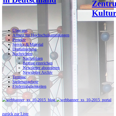
Zentr
Kultur
Über uns
Allianz für Hochschulsammlungen
Projekte
Service & Material
Digitalisierung
Nachrichten
Nachrichten
Beitrag einreichen
Newsletter abonnieren
Newsletter Archiv
Termine
Stellenangebote
Fördermöglichkeiten
zurück zur Liste