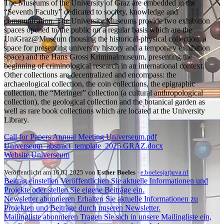
The Museums of the University of Graz are embedded in the
“Seventh Faculty” dedicated to society, knowledge and
communication. The University Museums provide two exhibition
spaces opened to the public on a regular basis which are the
UniGraz@Museum (housing the historical-physical collection, a
space for presenting university history and a temporary exhibition
space) and the Hans Gross Kriminalmuseum, presenting the
beginning of criminological research in an international context.
Other collections are decentralized and encompass: the
archaeological collection, the coin collections, the epigraphic
collection, the “Meringer” collection (a cultural anthropological
collection), the geological collection and the botanical garden as
well as rare book collections which are located at the University
Library.
Call for Papers Annual Meeting Universeum.pdf
Universeum_abstract_template_2025 GRAZ.docx
Website Universeum
Veröffentlicht am 16.01.2025 von
Esther Boeles
·
e.boeles(at)uva.nl
Beitrag einstellen
Veröffentlichen Sie aktuelle Informationen und
Projekte oder stellen Sie eigene Beiträge ein.
Newsletter abonnieren
Erhalten Sie aktuelle Informationen zu
Projekten und Beiträge durch unseren Newsletter.
Mailingliste abonnieren
Tragen Sie sich in unsere Mailingliste ein,