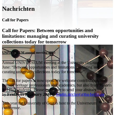
Nachrichten
Call for Papers
Call for Papers: Between opportunities and
limitations: managing and curating university
collections today for tomorrow
UNIVERSEUM annual meeting 2025
Annual UNIVERSEUM meeting at the University of Graz, 26 - 28
June: “Between opportunities and limitations: managing and
curating university collections today for tomorrow”.
The call for papers is now open. We welcome contributions from
cultural heritage professionals and academics, but also from Masters
and PhD students. Please make sure to send your abstract
by
Friday 15 February 2025
to
martin.stricker(at)hu-berlin.de
.
This year the University of Graz is host to the Universeum
conference.