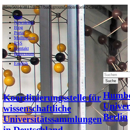
/files/5014/3817/8767/background-molekuele2-clear.jpg
Start
Newsletter
Blog
Portal
Mailingliste
RSS
Kontakt
Impressum
English
Suche
Humbo
Koordinierungsstelle für
Univer
wissenschaftliche
Berlin
Universitätssammlungen
in Deutschland