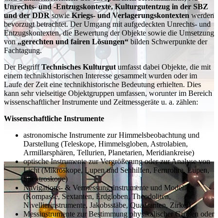
Unrechts- und -Entzugskontexte, Kulturgutentzug in der SBZ
und der DDR
sowie
Kriegs- und Verlagerungskontexten
werden
bevorzugt betrachtet. Der Umgang mit aufgedeckten Unrechts- und
Entzugskontexten, die Bewertung der Objekte sowie die Umsetzung
von
„gerechten und fairen Lösungen“
bilden Schwerpunkte der
Fachtagung.
Der Begriff
Technisches Kulturgut
umfasst dabei Objekte, die mit
einem technikhistorischen Interesse gesammelt wurden oder im
Laufe der Zeit eine technikhistorische Bedeutung erhielten. Dies
kann sehr vielseitige Objektgruppen umfassen, worunter im Bereich
wissenschaftlicher Instrumente und Zeitmessgeräte u. a. zählen:
Wissenschaftliche Instrumente
astronomische Instrumente zur Himmelsbeobachtung und
Darstellung (Teleskope, Himmelsgloben, Astrolabien,
Armillarsphären, Tellurien, Planetarien, Meridiankreise)
optische Instrumente zur Vergrößerung oder zur Analyse von
Licht (Mikroskope, Lupen und Sehhilfen, Fernrohre, Lupen,
Spektroskope)
Navigations- & Vermessungsinstrumente und Modelle
(Kompasse, Sextanten, Erdgloben, Theodoliten,
Nivellierinstrumente, Jakobsstäbe, Quadranten, Zirkel)
Messinstrumente zur Bestimmung physikalischer Größen oder