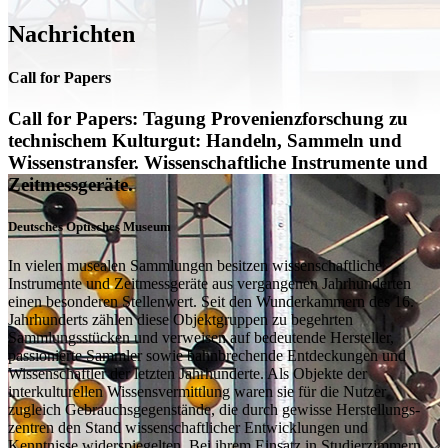
Nachrichten
Call for Papers
Call for Papers: Tagung Provenienzforschung zu
technischem Kulturgut: Handeln, Sammeln und
Wissenstransfer. Wissenschaftliche Instrumente und
Zeitmessgeräte.
Deutsches Optisches Museum
In vielen musealen Sammlungen besitzen wissenschaftliche
Instrumente und Zeitmessgeräte aus vergangenen Jahrhunderten
einen besonderen Stellenwert. Seit den Wunderkammern des 16.
Jahrhunderts zählen diese Objektgruppen zu begehrten
Sammlungsstücken und verweisen auf bedeutende Hersteller,
passionierte Sammler sowie bahnbrechende Entdeckungen und
Wissenschaftler der letzten Jahrhunderte. Als Objekte der
interkulturellen Wissensvermittlung waren sie für die Nutzer
zugleich Gebrauchsgegenstände, die durch gewisse Herstellungs-
zentren den Stand wissenschaftlicher Entwicklungen und
Kenntnisse widerspiegelten. Bei ihrem Einsatz in Studierzimmern,