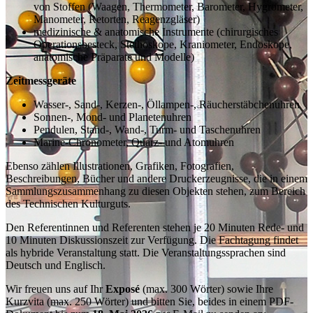
von Stoffen (Waagen, Thermometer, Barometer, Hygrometer,
Manometer, Retorten, Reagenzgläser)
medizinische & anatomische Instrumente (chirurgisches
Operationsbesteck, Stethoskope, Kraniometer, Endoskope,
anatomische Präparate und Modelle)
Zeitmessgeräte
Wasser-, Sand-, Kerzen-, Öllampen-, Räucherstäbchenuhren
Sonnen-, Mond- und Planetenuhren
Pendulen, Stand-, Wand-, Turm- und Taschenuhren
Marine-Chronometer, Quarz- und Atomuhren
Ebenso zählen Illustrationen, Grafiken, Fotografien,
Beschreibungen, Bücher und andere Druckerzeugnisse, die in einem
Sammlungszusammenhang zu diesen Objekten stehen, zum Bereich
des Technischen Kulturguts.
Den Referentinnen und Referenten stehen je 20 Minuten Rede- und
10 Minuten Diskussionszeit zur Verfügung. Die Fachtagung findet
als hybride Veranstaltung statt. Die Veranstaltungssprachen sind
Deutsch und Englisch.
Wir freuen uns auf Ihr
Exposé
(max. 300 Wörter) sowie Ihre
Kurzvita (max. 250 Wörter) und bitten Sie, beides in einem PDF-