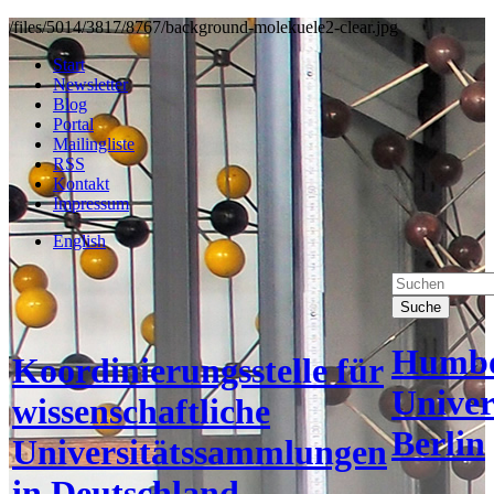
/files/5014/3817/8767/background-molekuele2-clear.jpg
Start
Newsletter
Blog
Portal
Mailingliste
RSS
Kontakt
Impressum
English
Suche
Humbo
Koordinierungsstelle für
Univer
wissenschaftliche
Berlin
Universitätssammlungen
in Deutschland