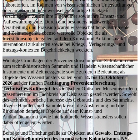
Laboratorien, im Rahmen von wissenschaftlichen Untersuchungen
oder auf Expeditionen wechselten derartige Objekte in
verschiedenen Zeiten ihre Eigentümer sowie ihre Einsatz- und
Aufbewahrungsorte. Durch eine besonders hochwertige
Verarbeitung und Präzision waren wissenschaftliche Instrumente
und Zeitmessgeräte ebenso wertvolle Objekte, die als
Investitionsobjekte galten, auf dem Kunst- und Auktionsmarkt
international zirkulierten sowie bei Kriegs-, Verlagerungs- und
Entzugs-kontexten Begehrlichkeiten weckten.
Wichtige Grundlagen der Provenienzforschung zur Zirkulation und
zum technikhistorischen Sammeln und Handeln wissenschaftlicher
Instrumente und Zeitmessgeräte sowie zu deren Bedeutung als
Objekte des Wissenstransfers sollen vom
14. bis 15. Oktober
2026
auf der fünften
Fachtagung Provenienzforschung
Technisches Kulturgut
des Deutschen Optischen
Museums in Jena
präsentiert und im Fachkreis zur Diskussion gestellt werden
.
Sowohl
das technikhistorische Interesse des Gebrauchs und des Sammelns,
diverse Händler- und Sammlerkreise, die Ausbreitung und die
Zirkulation derartiger Objekte auf dem Kunst- und
Antiquitätenmarkt sowie interkulturelle Wissenstransfers sollen
dabei offengelegt werden.
Beiträge und Forschungsfälle zu Objekten aus
Gewalt-, Entzugs-
und Sammelkontexten des europäischen Kolonialismus, NS-