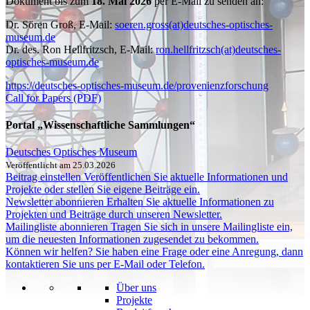
Dokument bis zum
18. Mai 2026
per E-Mail zu senden an:
Dr. Sören Groß, E-Mail:
soeren.gross(at)deutsches-optisches-
museum.de
Dr. des. Ron Hellfritzsch, E-Mail:
ron.hellfritzsch(at)deutsches-
optisches-museum.de
https://deutsches-optisches-museum.de/provenienzforschung
Call for Papers (PDF)
Portal „Wissenschaftliche Sammlungen“
Deutsches Optisches Museum
Veröffentlicht am 25.03.2026
Beitrag einstellen
Veröffentlichen Sie aktuelle Informationen und
Projekte oder stellen Sie eigene Beiträge ein.
Newsletter abonnieren
Erhalten Sie aktuelle Informationen zu
Projekten und Beiträge durch unseren Newsletter.
Mailingliste abonnieren
Tragen Sie sich in unsere Mailingliste ein,
um die neuesten Informationen zugesendet zu bekommen.
Können wir helfen?
Sie haben eine Frage oder eine Anregung, dann
kontaktieren Sie uns per E-Mail oder Telefon.
Über uns
Projekte