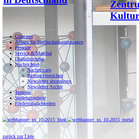
Zentr
Kultur
Über uns
Allianz für Hochschulsammlungen
Projekte
Service & Material
Digitalisierung
Nachrichten
Nachrichten
Beitrag einreichen
Newsletter abonnieren
Newsletter Archiv
Termine
Stellenangebote
Fördermöglichkeiten
zurück zur Liste