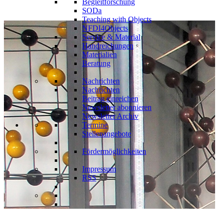
Begleitforschung
SODa
Teaching with Objects
NFDI4Objects
Service & Material
Handreichungen
Materialien
Beratung
Nachrichten
Nachrichten
Beitrag einreichen
Newsletter abonnieren
Newsletter Archiv
Termine
Stellenangebote
Fördermöglichkeiten
Impressum
RSS