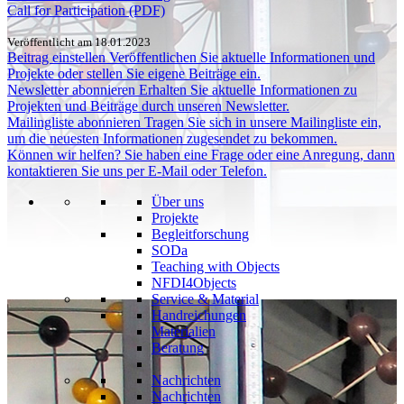
Call for Participation (PDF)
Veröffentlicht am 18.01.2023
Beitrag einstellen
Veröffentlichen Sie aktuelle Informationen und
Projekte oder stellen Sie eigene Beiträge ein.
Newsletter abonnieren
Erhalten Sie aktuelle Informationen zu
Projekten und Beiträge durch unseren Newsletter.
Mailingliste abonnieren
Tragen Sie sich in unsere Mailingliste ein,
um die neuesten Informationen zugesendet zu bekommen.
Können wir helfen?
Sie haben eine Frage oder eine Anregung, dann
kontaktieren Sie uns per E-Mail oder Telefon.
Über uns
Projekte
Begleitforschung
SODa
Teaching with Objects
NFDI4Objects
Service & Material
Handreichungen
Materialien
Beratung
Nachrichten
Nachrichten