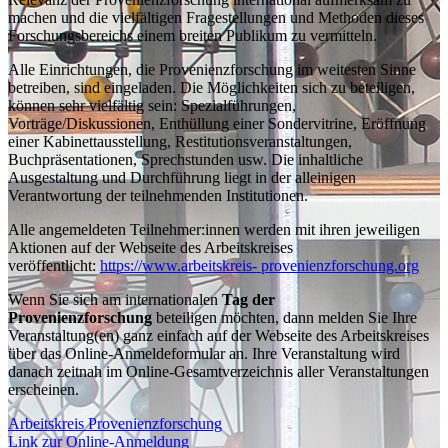
machen und die vielfältigen Fragestellungen und Methoden dieses
Forschungsbereichs einem breiten Publikum zu vermitteln.
Alle Einrichtungen, die Provenienzforschung im weitesten Sinne
betreiben, sind eingeladen.
Die Möglichkeiten sich zu beteiligen,
können sehr vielfältig sein: Spezialführungen,
Vorträge/Diskussionen, Enthüllung einer Sondervitrine, Eröffnung
einer Kabinettausstellung, Restitutionsveranstaltungen,
Buchpräsentationen, Sprechstunden usw. Die inhaltliche
Ausgestaltung und Durchführung liegt in der alleinigen
Verantwortung der teilnehmenden Institutionen.
Alle angemeldeten Teilnehmer:innen werden mit ihren jeweiligen
Aktionen auf der Webseite des Arbeitskreises
veröffentlicht:
https://www.arbeitskreis- provenienzforschung.org
Wenn Sie sich am internationalen
Tag der
Provenienzforschung
beteiligen möchten, dann melden Sie Ihre
Veranstaltung(en) ganz einfach auf der Webseite des Arbeitskreises
über das Online-Anmeldeformular an. Ihre Veranstaltung wird
danach zeitnah im Online-Gesamtverzeichnis aller Veranstaltungen
erscheinen.
Arbeitskreis Provenienzforschung
Link zur Online-Anmeldung