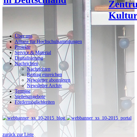
Zentr
Kultur
Über uns
Allianz für Hochschulsammlungen
Projekte
Service & Material
Digitalisierung
Nachrichten
Nachrichten
Beitrag einreichen
Newsletter abonnieren
Newsletter Archiv
Termine
Stellenangebote
Fördermöglichkeiten
zurück zur Liste