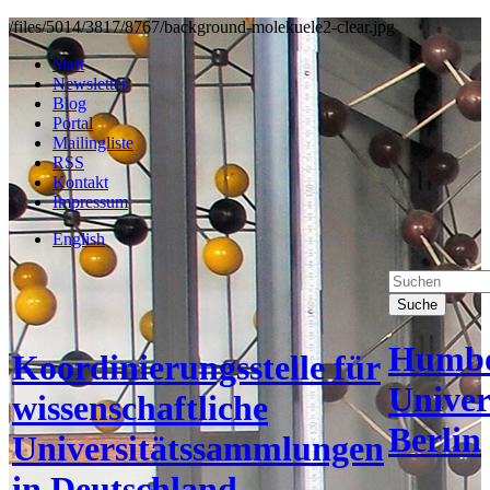
/files/5014/3817/8767/background-molekuele2-clear.jpg
Start
Newsletter
Blog
Portal
Mailingliste
RSS
Kontakt
Impressum
English
Suche
Humbo
Koordinierungsstelle für
Univer
wissenschaftliche
Berlin
Universitätssammlungen
in Deutschland