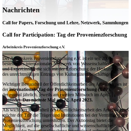
Nachrichten
Call for Papers, Forschung und Lehre, Netzwerk, Sammlungen
Call for Participation: Tag der Provenienzforschung
Arbeitskreis Provenienzforschung e.V.
Der Arbeitskreis Provenienzforschung e.V. ist ein seit 2000
bestehendes internationales Netzwerk von Wissenschaftler:innen
und Expert:innen, die sich mit der Erforschung der Herkunft bzw.
des unrechtmäßigen Entzugs von Kulturgütern beschäftigen.
Wichtiger Bestandteil der Öffentlichkeitsarbeit des Arbeitskreises ist
der
internationale Tag der Provenienzforschung (TdP)
,
der
einmal jährlich, jeweils am zweiten Mittwoch im April,
stattfindet.
Das nächste Mal am 12. April 2023.
Als wichtiger Bestandteil der Öffentlichkeitsarbeit des Arbeitskreises
möchte der TdP die Träger und Institutionen bei der Vermittlung der
Provenienzforschung unterstützen. Der Aktionstag bietet die
Möglichkeit, auf die gesellschaftliche und wissenschaftliche
Relevanz der Provenienzforschung international aufmerksam zu