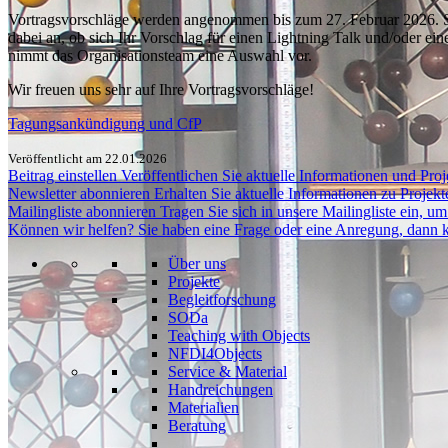
Vortragsvorschläge werden angenommen bis zum 27. Februar 2026. 
dabei an, ob sich Ihr Vorschlag für einen Lightning Talk und/oder e
nimmt das Organisationsteam eine Auswahl vor.
Wir freuen uns sehr auf Ihre Vortragsvorschläge!
Tagungsankündigung und CfP
Veröffentlicht am 22.01.2026
Beitrag einstellen
Veröffentlichen Sie aktuelle Informationen und Proje
Newsletter abonnieren
Erhalten Sie aktuelle Informationen zu Projek
Mailingliste abonnieren
Tragen Sie sich in unsere Mailingliste ein, 
Können wir helfen?
Sie haben eine Frage oder eine Anregung, dann k
Über uns
Projekte
Begleitforschung
SODa
Teaching with Objects
NFDI4Objects
Service & Material
Handreichungen
Materialien
Beratung