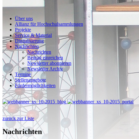
Über uns
Allianz für Hochschulsammlungen
Projekte
Service & Material
Digitalisierung
Nachrichten
Nachrichten
Beitrag einreichen
Newsletter abonnieren
Newsletter Archiv
Termine
Stellenangebote
Fördermöglichkeiten
zurück zur Liste
Nachrichten