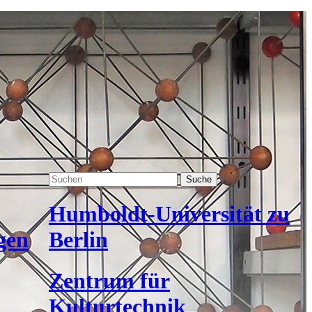
Suche
Humboldt-Universität zu
gen
Berlin
Zentrum für
Kulturtechnik