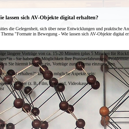
 lassen sich AV-Objekte digital erhalten?
ties
die Gelegenheit, sich über neue Entwicklungen und praktische Ans
m Thema "Formate in Bewegung - Wie lassen sich
AV
-Objekte digital e
ige längere Vorträge von ca. 15-20 Minuten (plus 5 Minuten für Rückf
iger*in - Sie haben die Möglichkeit Ihre Praxiserfahrungen, Problemst
en Sie hiermit herzlich ein, Vorträge zum Thema einzureichen.
 digital erhalten?" könnten mögliche Aspekte sein:
oger AV-Träger (z. B. Film, Tonband, Videokassetten)
nst
exten