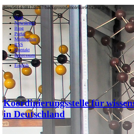
/files/5014/3817/8767/background-molekuele2-clear.jpg
Start
Newsletter
Blog
Portal
Mailingliste
RSS
Kontakt
Impressum
English
Koordinierungsstelle für wisse
in Deutschland