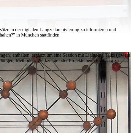
ätze in der digitalen Langzeitarchivierung zu informieren und
rhalten?" in München stattfinden.
ragen) enthalten, ergänzt um eine
Session
mit
Lightning Talks
(jeweils
ellungen, Methoden, Werkzeuge oder Projekte beim Praxistag zu