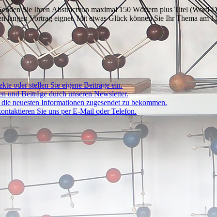
Senden Sie Ihren
Abstract
von maximal 150 Wörtern plus Titel (Word-D
inen langen Vortrag eignet. Mit etwas Glück können Sie Ihr Thema am 1
kte oder stellen Sie eigene Beiträge ein.
ten und Beiträge durch unseren Newsletter.
um die neuesten Informationen zugesendet zu bekommen.
ontaktieren Sie uns per E-Mail oder Telefon.