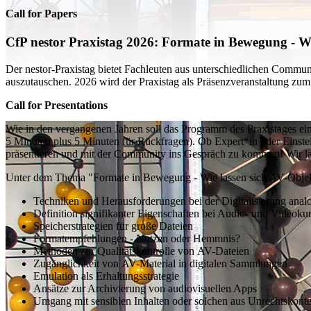
Call for Papers
CfP nestor Praxistag 2026: Formate in Bewegung - Wie
Der
nestor
-Praxistag bietet Fachleuten aus unterschiedlichen
Communi
auszutauschen. 2026 wird der Praxistag
als Präsenzveranstaltung zu
Call for Presentations
Wie in den vergangenen Jahren soll das Programm des Praxistages ein
5 Minuten plus 5 Minuten für Rückfragen). Ob Expert*in oder Einste
präsentieren und mit der Community ins Gespräch zu kommen! Wir lad
Unter dem Thema "Formate in Bewegung - Wie lassen sich AV-Objekte
Techniken und Herausforderungen bei der Digitalisierung anal
Definition signifikanter Eigenschaften bei Audio- und Videoku
Speicherstrategien für große Dateien
Formatempfehlungen - Nutzen oder Hemmnis?
Methoden zur Qualitätskontrolle von AV-Dateien
Zugänglichkeit von AV-Material in digitalen Sammlungen
Emulation als Erhaltungsstrategie
Ansätze zur Archivierung von audiovisuellen Apps
Umgang mit sensiblen Inhalten oder solchen aus Unrechtskont