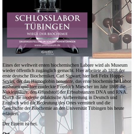
Eines der weltweit ersten biochemischen Labore wird als Museum
wieder öffentlich zugänglich gemacht. Hier arbeitete ab 1818 der
erste deutsche Biochemiker, Carl Sigwart; hier ließ Felix Hoppe-
Seyler, der das Hämoglobin benannte, das erste biochemische Labor
ausbauen und hier entdeckte Friedrich Miescher im Jahr 1869 die
Nukleinsäure, den Grundstoff der Erbsubstanzen DNA und RNA.
Durch die moderne didaktische Aufbereitung in Deutsch und
Englisch wird die Bedeutung des Ortes vermittelt und die
Geschichte der Biochemie an der Universität Tübingen bis heute
erläutert.
Der Eintritt ist frei.
Ort