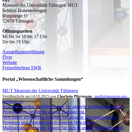
Museum der Universität Tübingen MUT
Schloss Hohentübingen
Burgsteige 11
72070 Tübingen
Öffnungszeiten
Mi bis So 10 bis 17 Uhr
Do bis 19 Uhr
Ausstellungseröffnung
Flyer
Website
Fernsehbeitrag SWR
Portal „Wissenschaftliche Sammlungen“
MUT Museum der Universität Tübingen
Veröffentlicht am 14.10.2015 von
Charlotte Pfirrmann
·
mail(at)museum.uni-
tuebingen.de
Beitrag einstellen
Veröffentlichen Sie aktuelle Informationen und
Projekte oder stellen Sie eigene Beiträge ein.
Newsletter abonnieren
Erhalten Sie aktuelle Informationen zu
Projekten und Beiträge durch unseren Newsletter.
Mailingliste abonnieren
Tragen Sie sich in unsere Mailingliste ein,