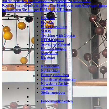
um die neuesten Informationen zugesendet zu bekommen.
Können wir helfen?
Sie haben eine Frage oder eine Anregung, dann
kontaktieren Sie uns per E-Mail oder Telefon.
Über uns
Projekte
Begleitforschung
SODa
Teaching with Objects
NFDI4Objects
Service & Material
Handreichungen
Materialien
Beratung
Nachrichten
Nachrichten
Beitrag einreichen
Newsletter abonnieren
Newsletter Archiv
Termine
Stellenangebote
Fördermöglichkeiten