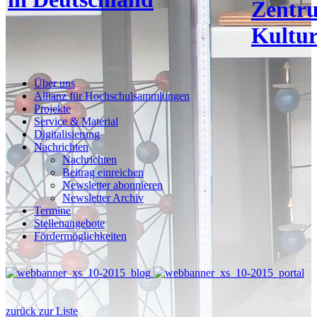
Zentr
Kultur
Über uns
Allianz für Hochschulsammlungen
Projekte
Service & Material
Digitalisierung
Nachrichten
Nachrichten
Beitrag einreichen
Newsletter abonnieren
Newsletter Archiv
Termine
Stellenangebote
Fördermöglichkeiten
zurück zur Liste