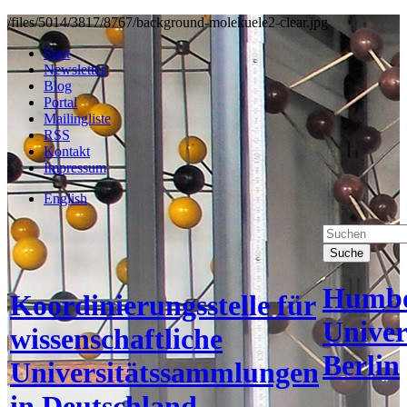
/files/5014/3817/8767/background-molekuele2-clear.jpg
Start
Newsletter
Blog
Portal
Mailingliste
RSS
Kontakt
Impressum
English
Suche
Humbo
Koordinierungsstelle für
Univer
wissenschaftliche
Berlin
Universitätssammlungen
in Deutschland