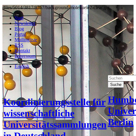
/files/5014/3817/8767/background-molekuele2-clear.jpg
Start
Newsletter
Blog
Portal
Mailingliste
RSS
Kontakt
Impressum
English
Suche
Humbo
Koordinierungsstelle für
Univer
wissenschaftliche
Berlin
Universitätssammlungen
in Deutschland