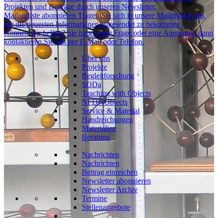
Projekten und Beiträge durch unseren Newsletter.
Mailingliste abonnieren
Tragen Sie sich in unsere Mailingliste ein,
um die neuesten Informationen zugesendet zu bekommen.
Können wir helfen?
Sie haben eine Frage oder eine Anregung, dann
kontaktieren Sie uns per E-Mail oder Telefon.
Über uns
Projekte
Begleitforschung
SODa
Teaching with Objects
NFDI4Objects
Service & Material
Handreichungen
Materialien
Beratung
Nachrichten
Nachrichten
Beitrag einreichen
Newsletter abonnieren
Newsletter Archiv
Termine
Stellenangebote