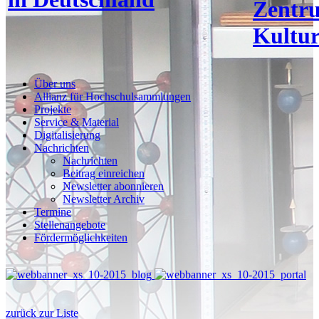
Zentr
Kultur
Über uns
Allianz für Hochschulsammlungen
Projekte
Service & Material
Digitalisierung
Nachrichten
Nachrichten
Beitrag einreichen
Newsletter abonnieren
Newsletter Archiv
Termine
Stellenangebote
Fördermöglichkeiten
zurück zur Liste