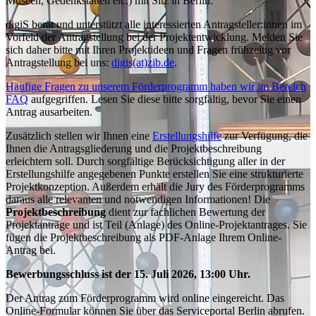
Museen, Gedenkstätten etc.) mit Sitz in Berlin.
digiS berät und unterstützt alle interessierten Antragsteller:innen im
Vorfeld der Antragstellung bei der Projektentwicklung. Melden Sie
sich daher bitte mit Ihren Projektideen und Fragen frühzeitig vor
Antragstellung bei uns:
digis(at)zib.de
.
Häufige Fragen zu unserem Förderprogramm haben wir im Bereich
FAQ
aufgegriffen. Lesen Sie diese bitte sorgfältig, bevor Sie einen
Antrag ausarbeiten.
Zusätzlich stellen wir Ihnen eine
Erstellungshilfe
zur Verfügung, die
Ihnen die Antragsgliederung und die Projektbeschreibung
erleichtern soll. Durch sorgfältige Berücksichtigung aller in der
Erstellungshilfe angegebenen Punkte erstellen Sie eine strukturierte
Projektkonzeption. Außerdem erhält die Jury des Förderprogramms
daraus alle relevanten und notwendigen Informationen! Die
Projektbeschreibung
dient zur fachlichen Bewertung der
Projektanträge und ist Teil (Anlage) des Online-Projektantrages. Sie
fügen die Projektbeschreibung als PDF-Anlage Ihrem Online-
Antrag bei.
Bewerbungsschluss ist der 15. Juli 2026, 13:00 Uhr.
Der Antrag zum Förderprogramm wird online eingereicht. Das
Online-Formular können Sie über das Serviceportal Berlin abrufen.