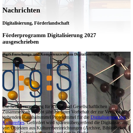
Nachrichten
Digitalisierung, Förderlandschaft
Förderprogramm Digitalisierung 2027
ausgeschrieben
digiS Forschungs- und Kompetenzzentrum Digitalisierung Berlin
Die Senatsverwaltung für Kultur und Gesellschaftlichen
Zusammenhalt vergibt jährlich unter Vorbehalt der zur Verfügung
stehenden Haushaltsmittel Projektmittel für die
Digitalisierung des
K
ulturerbes
. Gefördert wird spartenübergreifend die Digitalisierung
von Objekten aus Kulturerbeeinrichtungen (Archive, Bibliotheken,