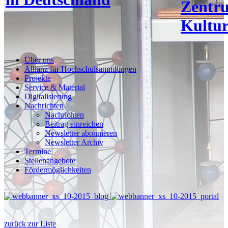
Zentr
Kultur
Über uns
Allianz für Hochschulsammlungen
Projekte
Service & Material
Digitalisierung
Nachrichten
Nachrichten
Beitrag einreichen
Newsletter abonnieren
Newsletter Archiv
Termine
Stellenangebote
Fördermöglichkeiten
zurück zur Liste