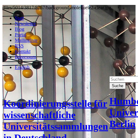
/files/5014/3817/8767/background-molekuele2-clear.jpg
Start
Newsletter
Blog
Portal
Mailingliste
RSS
Kontakt
Impressum
English
Suche
Humbo
Koordinierungsstelle für
Univer
wissenschaftliche
Berlin
Universitätssammlungen
in Deutschland