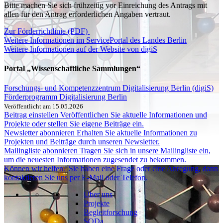
Bitte machen Sie sich frühzeitig vor Einreichung des Antrags mit
allen für den Antrag erforderlichen Angaben vertraut.
Zur Förderrichtlinie (PDF)
Weitere Informationen im ServicePortal des Landes Berlin
Weitere Informationen auf der Website von digiS
Portal „Wissenschaftliche Sammlungen“
Forschungs- und Kompetenzzentrum Digitalisierung Berlin (digiS)
Förderprogramm Digitalisierung Berlin
Veröffentlicht am 15.05.2026
Beitrag einstellen
Veröffentlichen Sie aktuelle Informationen und
Projekte oder stellen Sie eigene Beiträge ein.
Newsletter abonnieren
Erhalten Sie aktuelle Informationen zu
Projekten und Beiträge durch unseren Newsletter.
Mailingliste abonnieren
Tragen Sie sich in unsere Mailingliste ein,
um die neuesten Informationen zugesendet zu bekommen.
Können wir helfen?
Sie haben eine Frage oder eine Anregung, dann
kontaktieren Sie uns per E-Mail oder Telefon.
Über uns
Projekte
Begleitforschung
SODa