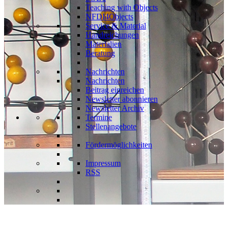
Teaching with Objects
NFDI4Objects
Service & Material
Handreichungen
Materialien
Beratung
Nachrichten
Nachrichten
Beitrag einreichen
Newsletter abonnieren
Newsletter Archiv
Termine
Stellenangebote
Fördermöglichkeiten
Impressum
RSS