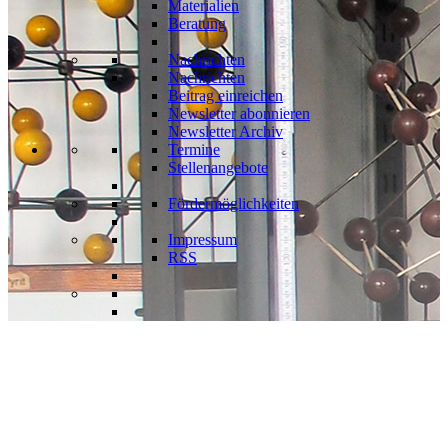
Materialien
Beratung
Nachrichten
Nachrichten
Beitrag einreichen
Newsletter abonnieren
Newsletter Archiv
Termine
Stellenangebote
Fördermöglichkeiten
Impressum
RSS