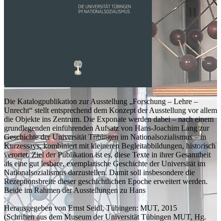
Die Katalogpublikation zur Ausstellung „Forschung – Lehre –
Unrecht“ stellt entsprechend dem Konzept der Ausstellung vor allem
die Objekte ins Zentrum. Die Exponate werden dabei – nach einem
grundlegenden einführenden Aufsatz von Hans-Joachim Lang zur
Geschichte der Universität Tübingen im Nationalsozialismus – in
Kurzessays, kombiniert mit kleineren Begleitabbildungen, historisch
verortet. Ziel der Publikation ist es, diese Texte in ihrer Gesamtheit
als eine gut lesbare, exemplarische Geschichte der Universität im
Nationalsozialismus darzustellen. Damit soll insbesondere die
Rezeptionsbreite dieser geschichtlichen Epoche erweitert werden.
Beide im Rahmen der Ausstellungen zu Hans
Herausgegeben von Ernst Seidl, Tübingen: MUT, 2015
(Schriften aus dem Museum der Universität Tübingen MUT, Hg.