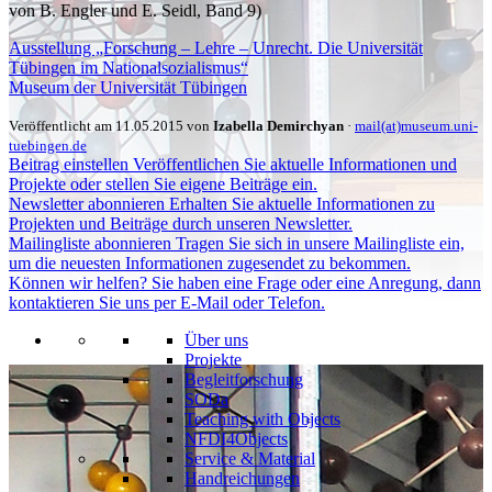
von B. Engler und E. Seidl, Band 9)
Ausstellung „Forschung – Lehre – Unrecht. Die Universität
Tübingen im Nationalsozialismus“
Museum der Universität Tübingen
Veröffentlicht am 11.05.2015 von
Izabella Demirchyan
·
mail(at)museum.uni-
tuebingen.de
Beitrag einstellen
Veröffentlichen Sie aktuelle Informationen und
Projekte oder stellen Sie eigene Beiträge ein.
Newsletter abonnieren
Erhalten Sie aktuelle Informationen zu
Projekten und Beiträge durch unseren Newsletter.
Mailingliste abonnieren
Tragen Sie sich in unsere Mailingliste ein,
um die neuesten Informationen zugesendet zu bekommen.
Können wir helfen?
Sie haben eine Frage oder eine Anregung, dann
kontaktieren Sie uns per E-Mail oder Telefon.
Über uns
Projekte
Begleitforschung
SODa
Teaching with Objects
NFDI4Objects
Service & Material
Handreichungen