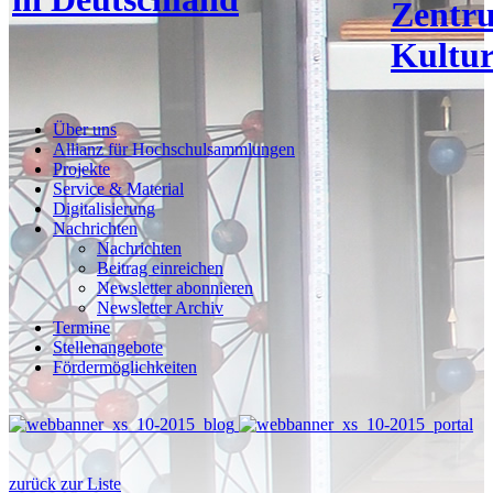
Zentr
Kultur
Über uns
Allianz für Hochschulsammlungen
Projekte
Service & Material
Digitalisierung
Nachrichten
Nachrichten
Beitrag einreichen
Newsletter abonnieren
Newsletter Archiv
Termine
Stellenangebote
Fördermöglichkeiten
zurück zur Liste