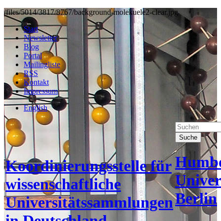
/files/5014/3817/8767/background-molekuele2-clear.jpg
Start
Newsletter
Blog
Portal
Mailingliste
RSS
Kontakt
Impressum
English
Suche
Humbo
Koordinierungsstelle für
Univer
wissenschaftliche
Berlin
Universitätssammlungen
in Deutschland