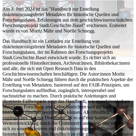
Am 3. Juni 2024 ist das "Handbuch zur Erstellung
diskriminierungsfreier Metadaten für historische Quellen und
Forschungsdaten. Erfahrungen aus dem geschichtswissenschalichen
Forschungsprojekt Stadt.Geschichte.Basel" erschienen. Erabeitet
wurde es von Moritz Mähr und Noëlle Schnegg.
Das Handbuch ist ein Leitfaden zur Erstellung von
diskriminierungsfreien Metadaten für historische Quellen und
Forschungsdaten, der im Rahmen des Forschungsprojekts
Stadt.Geschichte.Basel entwickelt wurde. Es richtet sich an
professionelle Historiker:innen, Archivar:innen, Bibliothekar:innen
und alle, die sich mit Open Research Data in den
Geschichtswissenschaften beschäftigen. Die Autor:innen Moritz
Mähr und Noëlle Schnegg führen durch die praktischen Aspekte der
Erstellung von Metadaten, basierend auf den FAIR-Prinzipien, um
Forschungsdaten auffindbar, zugänglich, interoperabel und
nachnutzbar zu machen. Durch praktische Anleitungen und
illustrierte Fallbeispiele zeigt das Handbuch, wie maschinenlesbare
Metadaten Forschung und Lehre bereichern und die Interpretation
historischer Quellen beeinflussen können. Als öffentlich
zugängliches “Living Document” ist es auf eine kontinuierliche
Weiterentwicklung durch die Community ausgelegt und verpflichtet
sich zu einer inklusiven und diskriminierungsfreien Darstellung
historischer Inhalte. Das Handbuch ist eine grundlegende Ressource