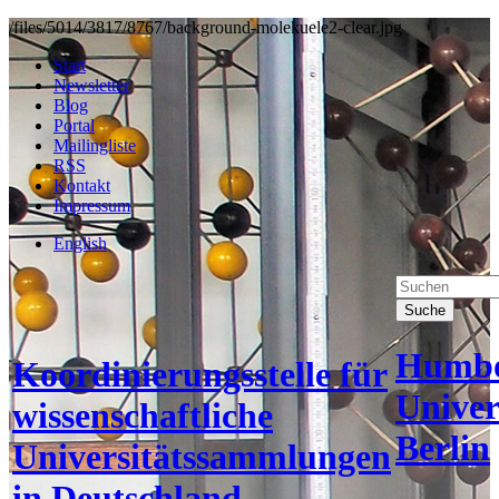
/files/5014/3817/8767/background-molekuele2-clear.jpg
Start
Newsletter
Blog
Portal
Mailingliste
RSS
Kontakt
Impressum
English
Suche
Humbo
Koordinierungsstelle für
Univer
wissenschaftliche
Berlin
Universitätssammlungen
in Deutschland