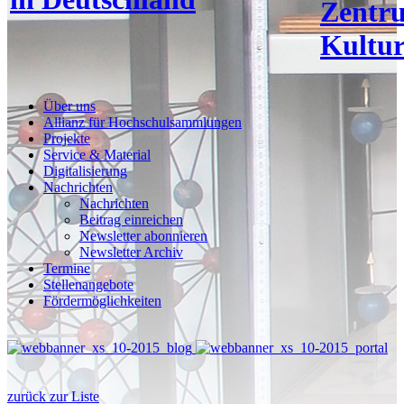
Zentr
Kultur
Über uns
Allianz für Hochschulsammlungen
Projekte
Service & Material
Digitalisierung
Nachrichten
Nachrichten
Beitrag einreichen
Newsletter abonnieren
Newsletter Archiv
Termine
Stellenangebote
Fördermöglichkeiten
zurück zur Liste