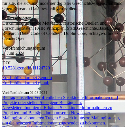
für alle, die sich mit moderner digitaler Geschichtswissenschaft und
Open Research Data beschäftigen wollen.
Schlüsselwörter
Diskriminierungsfreie Metadaten, Historische Quellen und
Forschungsdaten, FAIR-Prinzipien, Stadt.Geschichte.Basel, Open
Research Data, Code of Conduct, Dublin Core, Schlagwortindex
GenderOpen
Veröffentlichungsdatum
3. Juni 2024
DOI
10.5281/zenodo.11124720
Zur Publikation bei Zenodo
Zur Publikation bei github
Veröffentlicht am 01.08.2024
Beitrag einstellen
Veröffentlichen Sie aktuelle Informationen und
Projekte oder stellen Sie eigene Beiträge ein.
Newsletter abonnieren
Erhalten Sie aktuelle Informationen zu
Projekten und Beiträge durch unseren Newsletter.
Mailingliste abonnieren
Tragen Sie sich in unsere Mailingliste ein,
um die neuesten Informationen zugesendet zu bekommen.