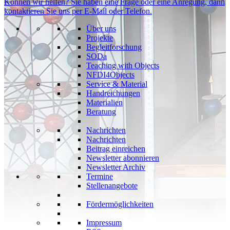
Können wir helfen?
Sie haben eine Frage oder eine Anregung, dann
kontaktieren Sie uns per E-Mail oder Telefon.
Über uns
Projekte
Begleitforschung
SODa
Teaching with Objects
NFDI4Objects
Service & Material
Handreichungen
Materialien
Beratung
Nachrichten
Nachrichten
Beitrag einreichen
Newsletter abonnieren
Newsletter Archiv
Termine
Stellenangebote
Fördermöglichkeiten
Impressum