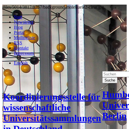
/files/5014/3817/8767/background-molekuele2-clear.jpg
Start
Newsletter
Blog
Portal
Mailingliste
RSS
Kontakt
Impressum
English
Suche
Humbo
Koordinierungsstelle für
Univer
wissenschaftliche
Berlin
Universitätssammlungen
in Deutschland