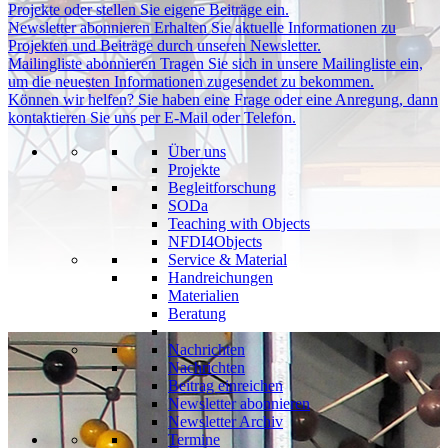
Projekte oder stellen Sie eigene Beiträge ein.
Newsletter abonnieren
Erhalten Sie aktuelle Informationen zu
Projekten und Beiträge durch unseren Newsletter.
Mailingliste abonnieren
Tragen Sie sich in unsere Mailingliste ein,
um die neuesten Informationen zugesendet zu bekommen.
Können wir helfen?
Sie haben eine Frage oder eine Anregung, dann
kontaktieren Sie uns per E-Mail oder Telefon.
Über uns
Projekte
Begleitforschung
SODa
Teaching with Objects
NFDI4Objects
Service & Material
Handreichungen
Materialien
Beratung
Nachrichten
Nachrichten
Beitrag einreichen
Newsletter abonnieren
Newsletter Archiv
Termine