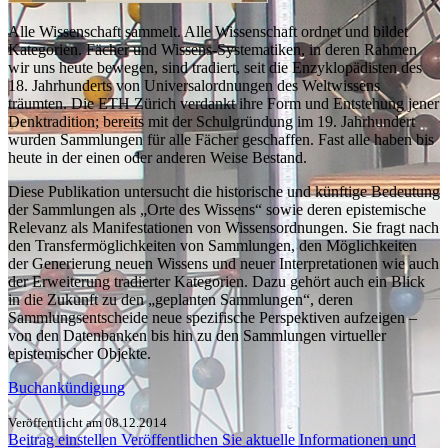
Alle Wissenschaft sammelt. Alle Wissenschaft ordnet und bildet
Kategorien. Fächer und Wissens-Systematiken, in deren Rahmen
wir uns heute bewegen, sind tradiert, seit die Enzyklopädisten des
18. Jahrhunderts von Universalordnungen des Weltwissens
träumten. Die ETH Zürich verdankt ihre Form und Entstehung jener
Denktradition; bereits mit der Schulgründung im 19. Jahrhundert
wurden Sammlungen für alle Fächer geschaffen. Fast alle haben bis
heute in der einen oder anderen Weise Bestand.
Diese Publikation untersucht die historische und künftige Bedeutung
der Sammlungen als „Orte des Wissens“ sowie deren epistemische
Relevanz als Manifestationen von Wissensordnungen. Sie fragt nach
den Transfermöglichkeiten von Sammlungen, den Möglichkeiten
der Generierung neuen Wissens und neuer Interpretationen wie auch
der Erweiterung tradierter Kategorien. Dazu gehört auch ein Blick
in die Zukunft zu den „geplanten Sammlungen“, deren
Sammlungsentscheide neue spezifische Perspektiven aufzeigen –
von den Datenbanken bis hin zu den Sammlungen virtueller
epistemischer Objekte.
Buchankündigung
Veröffentlicht am 08.12.2014
Beitrag einstellen
Veröffentlichen Sie aktuelle Informationen und