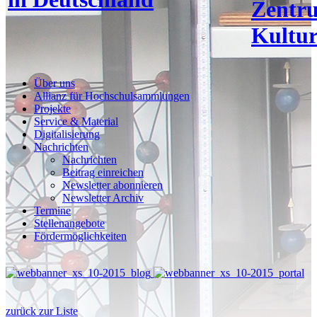
Zentr
Kultur
Über uns
Allianz für Hochschulsammlungen
Projekte
Service & Material
Digitalisierung
Nachrichten
Nachrichten
Beitrag einreichen
Newsletter abonnieren
Newsletter Archiv
Termine
Stellenangebote
Fördermöglichkeiten
zurück zur Liste