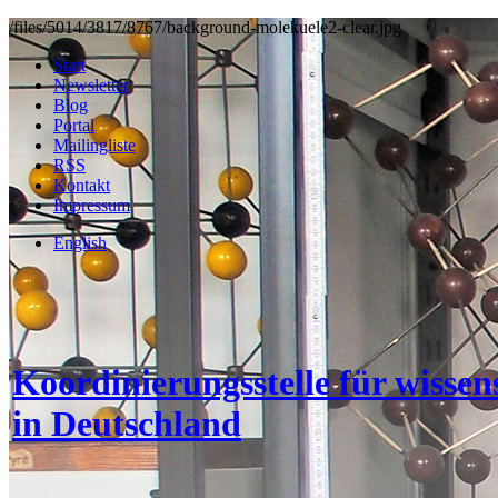
/files/5014/3817/8767/background-molekuele2-clear.jpg
Start
Newsletter
Blog
Portal
Mailingliste
RSS
Kontakt
Impressum
English
Koordinierungsstelle für wisse
in Deutschland