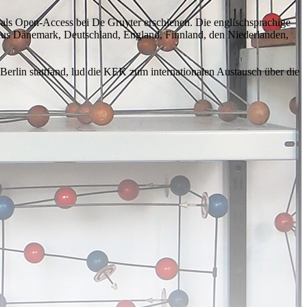
los als Open-Access bei De Gruyter erschienen. Die englischsprachige
en aus Dänemark, Deutschland, England, Finnland, den Niederlanden,
erlin stattfand, lud die KEK zum internationalen Austausch über die