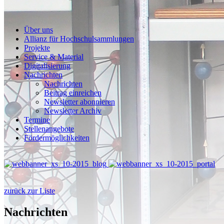
Über uns
Allianz für Hochschulsammlungen
Projekte
Service & Material
Digitalisierung
Nachrichten
Nachrichten
Beitrag einreichen
Newsletter abonnieren
Newsletter Archiv
Termine
Stellenangebote
Fördermöglichkeiten
zurück zur Liste
Nachrichten