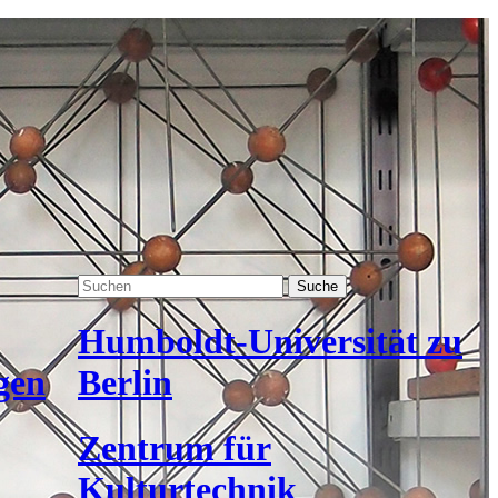
Suche
Humboldt-Universität zu
gen
Berlin
Zentrum für
Kulturtechnik