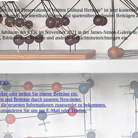
ies for the Preservation of Written Cultural Heritage" ist jetzt kosten
en Kulturguts mit interdisziplinären und spartenübergreifenden Beiträg
en Jubiläum der KEK im November 2021 in der James-Simon-Galerie in B
n, Bibliotheken, Museen und anderen Gedächtniseinrichtungen ein.
(KEK)
kte oder stellen Sie eigene Beiträge ein.
ten und Beiträge durch unseren Newsletter.
um die neuesten Informationen zugesendet zu bekommen.
ontaktieren Sie uns per E-Mail oder Telefon.