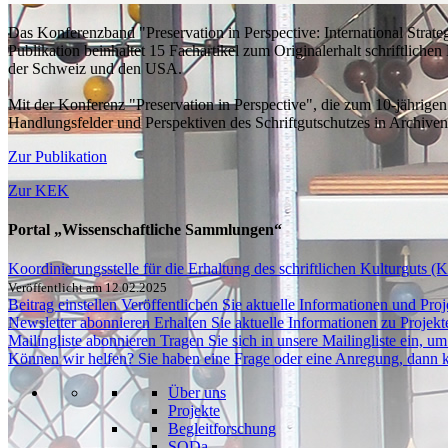
Das Konferenzband "Preservation in Perspective: International Strateg
Publikation beinhaltet 15 Fachartikel zum Originalerhalt schriftlich
der Schweiz und den USA.
Mit der Konferenz "Preservation in Perspective", die zum 10-jährig
Handlungsfelder und Perspektiven des Schriftgutschutzes in Archive
Zur Publikation
Zur KEK
Portal „Wissenschaftliche Sammlungen“
Koordinierungsstelle für die Erhaltung des schriftlichen Kulturguts 
Veröffentlicht am 12.02.2025
Beitrag einstellen
Veröffentlichen Sie aktuelle Informationen und Proje
Newsletter abonnieren
Erhalten Sie aktuelle Informationen zu Projek
Mailingliste abonnieren
Tragen Sie sich in unsere Mailingliste ein, 
Können wir helfen?
Sie haben eine Frage oder eine Anregung, dann k
Über uns
Projekte
Begleitforschung
SODa