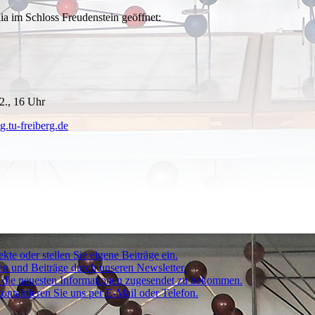
lia im Schloss Freudenstein geöffnet:
12., 16 Uhr
g.tu-freiberg.de
kte oder stellen Sie eigene Beiträge ein.
ten und Beiträge durch unseren Newsletter.
um die neuesten Informationen zugesendet zu bekommen.
ontaktieren Sie uns per E-Mail oder Telefon.