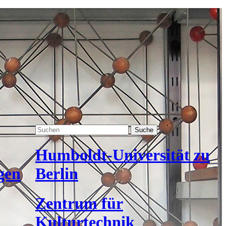
Suche
Humboldt-Universität zu
gen
Berlin
Zentrum für
Kulturtechnik