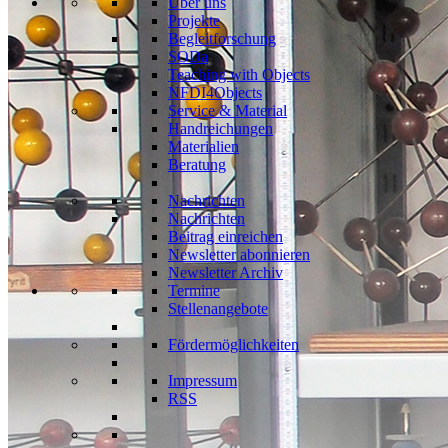
Über uns
Projekte
Begleitforschung
SODa
Teaching with Objects
NFDI4Objects
Service & Material
Handreichungen
Materialien
Beratung
Nachrichten
Nachrichten
Beitrag einreichen
Newsletter abonnieren
Newsletter Archiv
Termine
Stellenangebote
Fördermöglichkeiten
Impressum
RSS