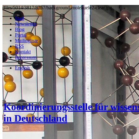
/files/5014/3817/8767/background-molekuele2-clear.jpg
Start
Newsletter
Blog
Portal
Mailingliste
RSS
Kontakt
Impressum
English
Koordinierungsstelle für wisse
in Deutschland