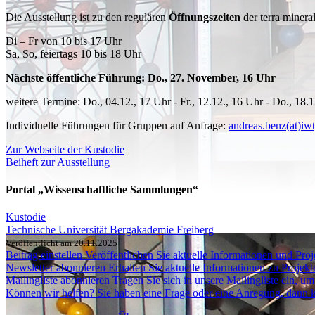
Die Ausstellung ist zu den regulären
Öffnungszeiten
der terra minera
Di – Fr von 10 bis 17 Uhr
Sa, So, feiertags 10 bis 18 Uhr
Nächste öffentliche Führung: Do., 27. November, 16 Uhr
weitere Termine: Do., 04.12., 17 Uhr - Fr., 12.12., 16 Uhr - Do., 18.
Individuelle Führungen für Gruppen auf Anfrage:
andreas.benz(at)iwt
Zur Webseite der Kustodie
Beiheft zur Ausstellung
Portal „Wissenschaftliche Sammlungen“
Kustodie
Technische Universität Bergakademie Freiberg
Veröffentlicht am 20.11.2025
Beitrag einstellen
Veröffentlichen Sie aktuelle Informationen und Proje
Newsletter abonnieren
Erhalten Sie aktuelle Informationen zu Projek
Mailingliste abonnieren
Tragen Sie sich in unsere Mailingliste ein, 
Können wir helfen?
Sie haben eine Frage oder eine Anregung, dann k