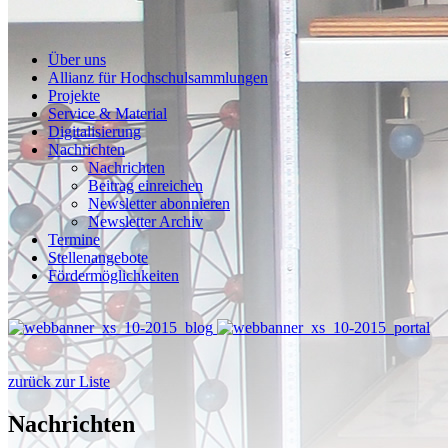
Über uns
Allianz für Hochschulsammlungen
Projekte
Service & Material
Digitalisierung
Nachrichten
Nachrichten
Beitrag einreichen
Newsletter abonnieren
Newsletter Archiv
Termine
Stellenangebote
Fördermöglichkeiten
zurück zur Liste
Nachrichten