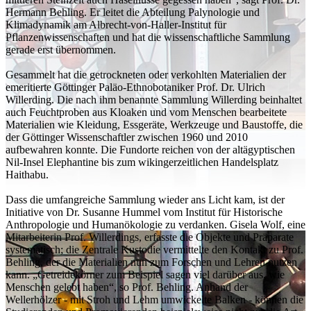
Hermann Behling. Er leitet die Abteilung Palynologie und
Klimadynamik am Albrecht-von-Haller-Institut für
Pflanzenwissenschaften und hat die wissenschaftliche Sammlung
gerade erst übernommen.
Gesammelt hat die getrockneten oder verkohlten Materialien der
emeritierte Göttinger Paläo-Ethnobotaniker Prof. Dr. Ulrich
Willerding. Die nach ihm benannte Sammlung Willerding beinhaltet
auch Feuchtproben aus Kloaken und vom Menschen bearbeitete
Materialien wie Kleidung, Essgeräte, Werkzeuge und Baustoffe, die
der Göttinger Wissenschaftler zwischen 1960 und 2010
aufbewahren konnte. Die Fundorte reichen von der altägyptischen
Nil-Insel Elephantine bis zum wikingerzeitlichen Handelsplatz
Haithabu.
Dass die umfangreiche Sammlung wieder ans Licht kam, ist der
Initiative von Dr. Susanne Hummel vom Institut für Historische
Anthropologie und Humanökologie zu verdanken. Gisela Wolf, eine
Mitarbeiterin Prof. Willerdings, erfasste die Objekte und Präparate
systematisch; die Zentrale Kustodie vermittelte den Kontakt zu Prof.
Behling, der die Materialien nun zum Forschen und Lehren nutzen
kann. „Getreidekörner zum Beispiel sagen viel darüber aus, wie
Menschen gelebt haben“, so Prof. Behling. Anhand der
Wellerhölzer - mit Stroh und Lehm umwickelte Balken - können die