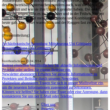
Studierenden und Promovierenden beispielsweise nicht nur die Art
des Fachwerkbaus untersuchen, sondern auch, was die Menschen
angepflanzt und wie sie ihre Umwelt gestaltet haben. Die ersten
Analysen zeigen, dass es im Mittelalter und in der Frühen Neuzeit
zum Beispiel sehr viel mehr Klatschmohn und Kornblumen als
heute gab. Die Äcker waren bunt und der Roggen fast zwei Meter
hoch.
(Pressemitteilung)
Archäobotanische Sammlung Mitteleuropa Uni Göttingen
Pressemitteilung Uni Göttingen
Zentrale Kustodie Uni Göttingen
Veröffentlicht am 15.04.2014
Beitrag einstellen
Veröffentlichen Sie aktuelle Informationen und
Projekte oder stellen Sie eigene Beiträge ein.
Newsletter abonnieren
Erhalten Sie aktuelle Informationen zu
Projekten und Beiträge durch unseren Newsletter.
Mailingliste abonnieren
Tragen Sie sich in unsere Mailingliste ein,
um die neuesten Informationen zugesendet zu bekommen.
Können wir helfen?
Sie haben eine Frage oder eine Anregung, dann
kontaktieren Sie uns per E-Mail oder Telefon.
Über uns
Projekte