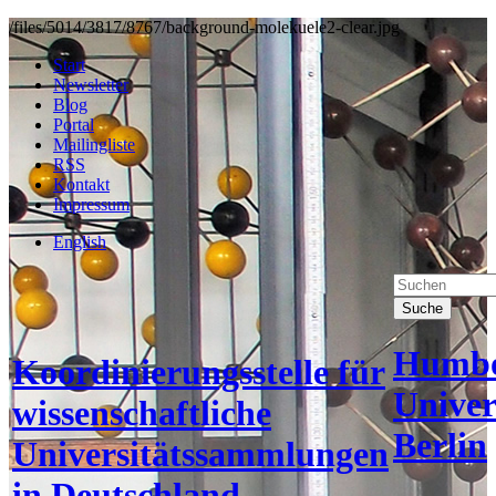
/files/5014/3817/8767/background-molekuele2-clear.jpg
Start
Newsletter
Blog
Portal
Mailingliste
RSS
Kontakt
Impressum
English
Suche
Humbo
Koordinierungsstelle für
Univer
wissenschaftliche
Berlin
Universitätssammlungen
in Deutschland