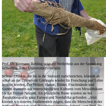
Prof. Dr. Hermann Behling zeigt ein Wellerholz aus der Sammlung
Willerding. Foto: Universität Göttingen
Seltene Objekte, die bis in die Steinzeit zurückreichen, können ab
sofort an der Universität Göttingen wieder für Forschung und Lehre
genutzt werden. Die Hölzer, Halme, Blätter, Fruchtstände und
Samen stammen aus unterschiedlichen Kulturen vom Mesolithikum
bis zur Frühen Neuzeit. Als pflanzliche Reste wurden sie bei
Ausgrabungen in ganz Europa und Nordafrika gefunden. „Jetzt
können wir unseren Studierenden zeigen, dass die Menschen in der
mittleren Steinzeit auch Haselnüsse gegessen haben“, sagt Prof. Dr.