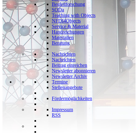
Begleitforschung
SODa
Teaching with Objects
NFDI4Objects
Service & Material
Handreichungen
Materialien
Beratung
Nachrichten
Nachrichten
Beitrag einreichen
Newsletter abonnieren
Newsletter Archiv
Termine
Stellenangebote
Fördermöglichkeiten
Impressum
RSS