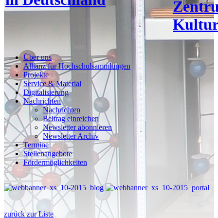
Zentr
Kultur
Über uns
Allianz für Hochschulsammlungen
Projekte
Service & Material
Digitalisierung
Nachrichten
Nachrichten
Beitrag einreichen
Newsletter abonnieren
Newsletter Archiv
Termine
Stellenangebote
Fördermöglichkeiten
zurück zur Liste