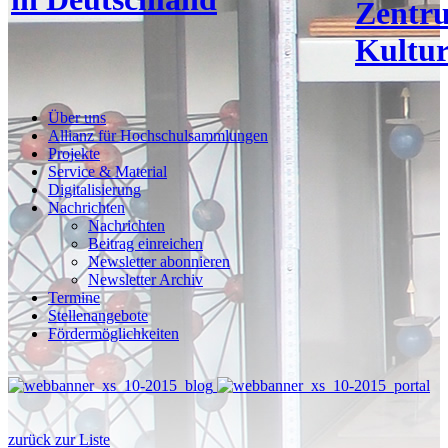
Zentr
Kultur
Über uns
Allianz für Hochschulsammlungen
Projekte
Service & Material
Digitalisierung
Nachrichten
Nachrichten
Beitrag einreichen
Newsletter abonnieren
Newsletter Archiv
Termine
Stellenangebote
Fördermöglichkeiten
zurück zur Liste