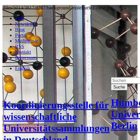
/files/5014/3817/8767/background-molekuele2-clear.jpg
Start
Newsletter
Blog
Portal
Mailingliste
RSS
Kontakt
Impressum
English
Suche
Humbo
Koordinierungsstelle für
Univer
wissenschaftliche
Berlin
Universitätssammlungen
in Deutschland