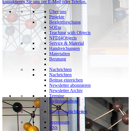
kontaktieren Sie uns per E-Mail oder Telefon.
Über uns
Projekte
Begleitforschung
SODa
Teaching with Objects
NFDI4Objects
Service & Material
Handreichungen
Materialien
Beratung
Nachrichten
Nachrichten
Beitrag einreichen
Newsletter abonnieren
Newsletter Archiv
Termine
Stellenangebote
Fördermöglichkeiten
Impressum
RSS