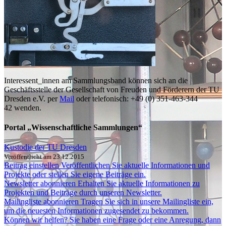
Interessent_innen am Sammlungsband können sich an die
Geschäftsstelle der Gesellschaft von Freuden und Förderern der TU
Dresden e.V. per
Mail
oder telefonisch: +49 (0) 351-463-344
42 wenden.
Portal „Wissenschaftliche Sammlungen“
Kustodie der TU Dresden
Veröffentlicht am 23.12.2015
Beitrag einstellen
Veröffentlichen Sie aktuelle Informationen und
Projekte oder stellen Sie eigene Beiträge ein.
Newsletter abonnieren
Erhalten Sie aktuelle Informationen zu
Projekten und Beiträge durch unseren Newsletter.
Mailingliste abonnieren
Tragen Sie sich in unsere Mailingliste ein,
um die neuesten Informationen zugesendet zu bekommen.
Können wir helfen?
Sie haben eine Frage oder eine Anregung, dann