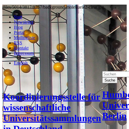
/files/5014/3817/8767/background-molekuele2-clear.jpg
Start
Newsletter
Blog
Portal
Mailingliste
RSS
Kontakt
Impressum
English
Suche
Humbo
Koordinierungsstelle für
Univer
wissenschaftliche
Berlin
Universitätssammlungen
in Deutschland