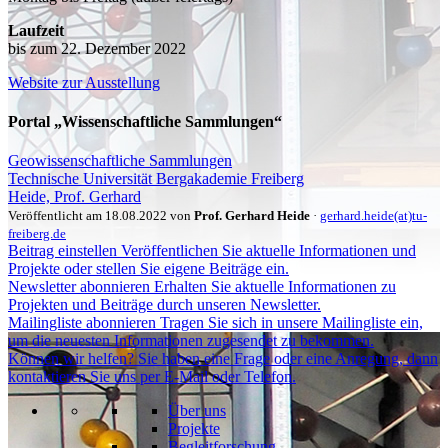
Laufzeit
bis zum 22. Dezember 2022
Website zur Ausstellung
Portal „Wissenschaftliche Sammlungen“
Geowissenschaftliche Sammlungen
Technische Universität Bergakademie Freiberg
Heide, Prof. Gerhard
Veröffentlicht am 18.08.2022 von
Prof. Gerhard Heide
·
gerhard.heide(at)tu-
freiberg.de
Beitrag einstellen
Veröffentlichen Sie aktuelle Informationen und
Projekte oder stellen Sie eigene Beiträge ein.
Newsletter abonnieren
Erhalten Sie aktuelle Informationen zu
Projekten und Beiträge durch unseren Newsletter.
Mailingliste abonnieren
Tragen Sie sich in unsere Mailingliste ein,
um die neuesten Informationen zugesendet zu bekommen.
Können wir helfen?
Sie haben eine Frage oder eine Anregung, dann
kontaktieren Sie uns per E-Mail oder Telefon.
Über uns
Projekte
Begleitforschung