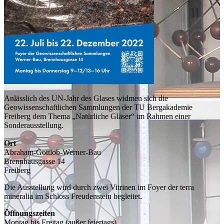
Anlässlich des UN-Jahr des Glases widmen sich die
Geowissenschaftlichen Sammlungen der TU Bergakademie
Freiberg dem Thema „Natürliche Gläser“ im Rahmen einer
Sonderausstellung.
Ort
Abraham-Gottlob-Werner-Bau
Brennhausgasse 14
Freiberg
Die Ausstellung wird durch zwei Vitrinen im Foyer der terra
mineralia im Schloss Freudenstein begleitet.
Öffnungszeiten
Montag bis Freitag (außer feiertags)