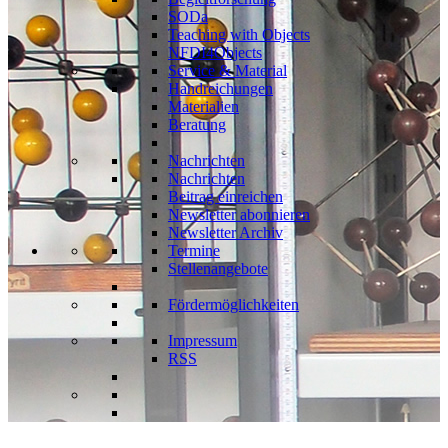
SODa
Teaching with Objects
NFDI4Objects
Service & Material
Handreichungen
Materialien
Beratung
Nachrichten
Nachrichten
Beitrag einreichen
Newsletter abonnieren
Newsletter Archiv
Termine
Stellenangebote
Fördermöglichkeiten
Impressum
RSS