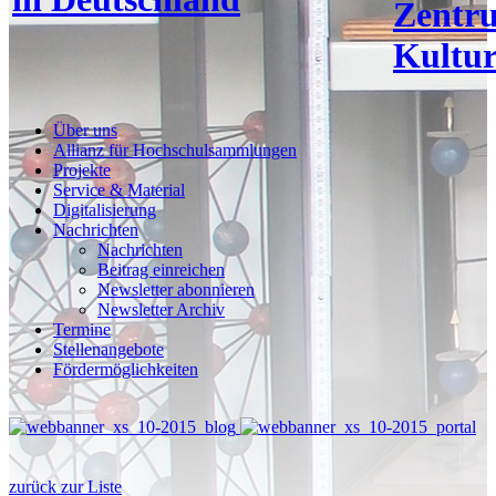
Zentr
Kultur
Über uns
Allianz für Hochschulsammlungen
Projekte
Service & Material
Digitalisierung
Nachrichten
Nachrichten
Beitrag einreichen
Newsletter abonnieren
Newsletter Archiv
Termine
Stellenangebote
Fördermöglichkeiten
zurück zur Liste