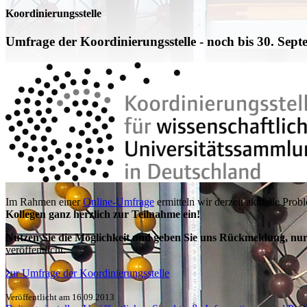
Koordinierungsstelle
Umfrage der Koordinierungsstelle - noch bis 30. Sep
Im Rahmen einer
Online-Umfrage
ermitteln wir derzeit aktuelle Pr
Kollegen ganz herzlich zur Teilnahme ein!
Nutzen Sie die Möglichkeit und geben Sie uns Rückmeldung, nu
veröffentlicht.
zur Umfrage der Koordinierungsstelle
Veröffentlicht am 16.09.2013