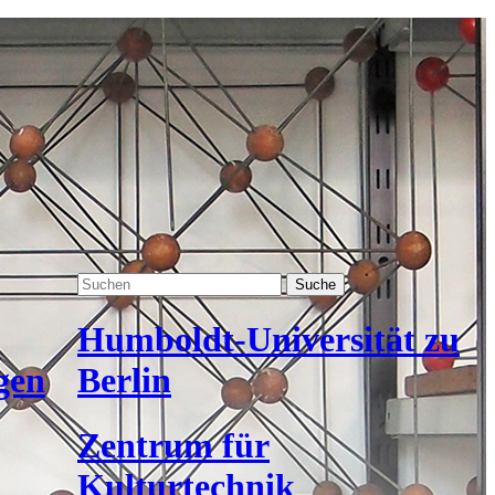
Suche
Humboldt-Universität zu
gen
Berlin
Zentrum für
Kulturtechnik