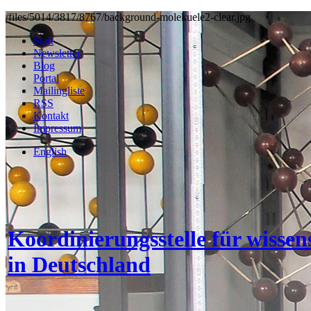
/files/5014/3817/8767/background-molekuele2-clear.jpg
Start
Newsletter
Blog
Portal
Mailingliste
RSS
Kontakt
Impressum
English
Koordinierungsstelle für wisse
in Deutschland