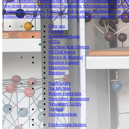
Beitrag einstellen
Veröffentlichen Sie aktuelle Informationen und Proje
Newsletter abonnieren
Erhalten Sie aktuelle Informationen zu Projek
Mailingliste abonnieren
Tragen Sie sich in unsere Mailingliste ein, 
Können wir helfen?
Sie haben eine Frage oder eine Anregung, dann k
Über uns
Projekte
Begleitforschung
SODa
Teaching with Objects
NFDI4Objects
Service & Material
Handreichungen
Materialien
Beratung
Nachrichten
Nachrichten
Beitrag einreichen
Newsletter abonnieren
Newsletter Archiv
Termine
Stellenangebote
Fördermöglichkeiten