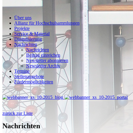
Über uns
Allianz für Hochschulsammlungen
Projekte
Service & Material
Digitalisierung
Nachrichten
Nachrichten
Beitrag einreichen
Newsletter abonnieren
Newsletter Archiv
Termine
Stellenangebote
Fördermöglichkeiten
zurück zur Liste
Nachrichten