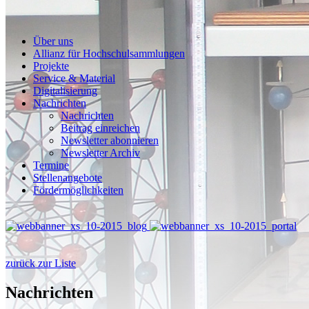
Über uns
Allianz für Hochschulsammlungen
Projekte
Service & Material
Digitalisierung
Nachrichten
Nachrichten
Beitrag einreichen
Newsletter abonnieren
Newsletter Archiv
Termine
Stellenangebote
Fördermöglichkeiten
zurück zur Liste
Nachrichten