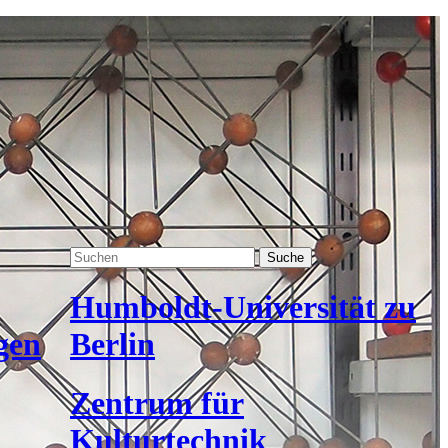
Suche
Humboldt-Universität zu
gen
Berlin
Zentrum für
Kulturtechnik