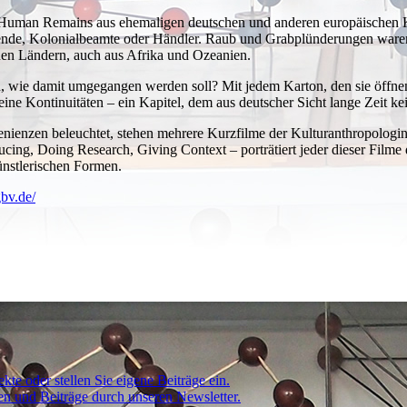
n Human Remains aus ehemaligen deutschen und anderen europäischen 
ende, Kolonialbeamte oder Händler. Raub und Grabplünderungen waren 
en Ländern, auch aus Afrika und Ozeanien.
 wie damit umgegangen werden soll? Mit jedem Karton, den sie öffnen,
e Kontinuitäten – ein Kapitel, dem aus deutscher Sicht lange Zeit k
venienzen beleuchtet, stehen mehrere Kurzfilme der Kulturanthropologin
ucing, Doing Research, Giving Context – porträtiert jeder dieser Filme
ünstlerischen Formen.
gbv.de/
kte oder stellen Sie eigene Beiträge ein.
ten und Beiträge durch unseren Newsletter.