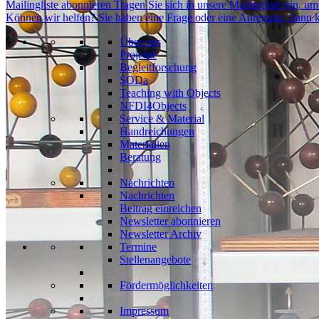
Mailingliste abonnieren
Tragen Sie sich in unsere Mailingliste ein, 
Können wir helfen?
Sie haben eine Frage oder eine Anregung, dann k
Über uns
Projekte
Begleitforschung
SODa
Teaching with Objects
NFDI4Objects
Service & Material
Handreichungen
Materialien
Beratung
Nachrichten
Nachrichten
Beitrag einreichen
Newsletter abonnieren
Newsletter Archiv
Termine
Stellenangebote
Fördermöglichkeiten
Impressum