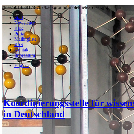
/files/5014/3817/8767/background-molekuele2-clear.jpg
Start
Newsletter
Blog
Portal
Mailingliste
RSS
Kontakt
Impressum
English
Koordinierungsstelle für wisse
in Deutschland