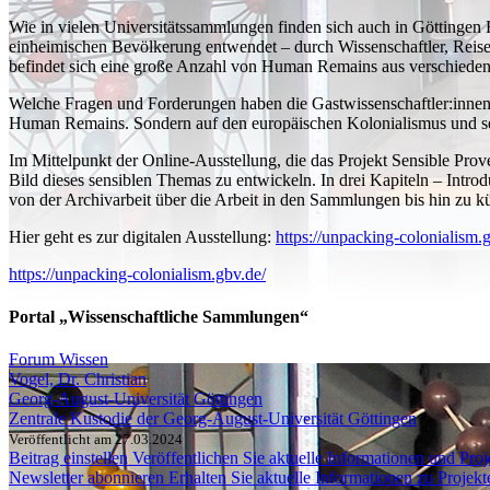
Wie in vielen Universitätssammlungen finden sich auch in Göttinge
einheimischen Bevölkerung entwendet – durch Wissenschaftler, Reis
befindet sich eine große Anzahl von Human Remains aus verschieden
Welche Fragen und Forderungen haben die Gastwissenschaftler:innen,
Human Remains. Sondern auf den europäischen Kolonialismus und sein
Im Mittelpunkt der Online-Ausstellung, die das Projekt Sensible Pro
Bild dieses sensiblen Themas zu entwickeln. In drei Kapiteln – Introd
von der Archivarbeit über die Arbeit in den Sammlungen bis hin zu k
Hier geht es zur digitalen Ausstellung:
https://unpacking-colonialism.
https://unpacking-colonialism.gbv.de/
Portal „Wissenschaftliche Sammlungen“
Forum Wissen
Vogel, Dr. Christian
Georg-August-Universität Göttingen
Zentrale Kustodie der Georg-August-Universität Göttingen
Veröffentlicht am 27.03.2024
Beitrag einstellen
Veröffentlichen Sie aktuelle Informationen und Proje
Newsletter abonnieren
Erhalten Sie aktuelle Informationen zu Projek