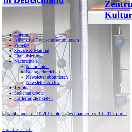
Zentr
Kultur
Über uns
Allianz für Hochschulsammlungen
Projekte
Service & Material
Digitalisierung
Nachrichten
Nachrichten
Beitrag einreichen
Newsletter abonnieren
Newsletter Archiv
Termine
Stellenangebote
Fördermöglichkeiten
zurück zur Liste