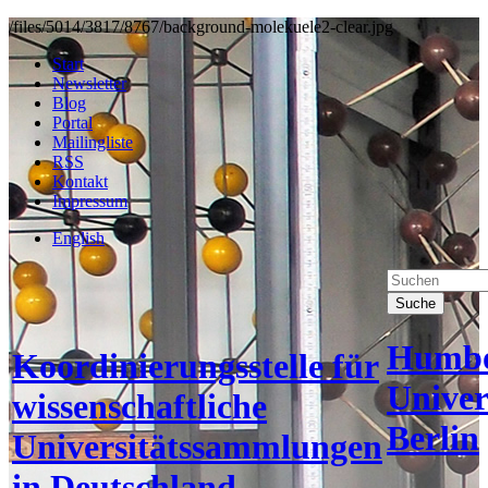
/files/5014/3817/8767/background-molekuele2-clear.jpg
Start
Newsletter
Blog
Portal
Mailingliste
RSS
Kontakt
Impressum
English
Suche
Humbo
Koordinierungsstelle für
Univer
wissenschaftliche
Berlin
Universitätssammlungen
in Deutschland