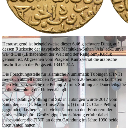
Herausragend ist beispielsweise dieser 6,46 g schwere Dinar, auf
dessen Rückseite der ägyptische Mamlūken-Sultan ʿAlāʾ ad-Dunyā
wa-’d-Dīn („Erhabenheit der Welt und der Religion“) Kučuk
genannt ist. Abgesehen vom Prägeort Kairo verrät die arabische
Inschrift auch die Prägezeit: 1341/1342.
Die Forschungsstelle für islamische Numismatik Tübingen (FINT)
freut sich aktuell über den Neuzugang von 20 besonders kostbaren
alten Münzen, welche die Pelling-Zarnitz-Stiftung als Dauerleihgabe
in die Sammlung der Universität gibt.
Die rechtsfähige Stiftung mit Sitz in Tübingen wurde 2017 vom
Sammlerpaar Dr. Marie Luise Zarnitz (†) und Dr. Claus Pelling
gegründet, das bereits seit vielen Jahren zu den Förderern der
Universität gehört. Großzügige Unterstützung erfuhr dabei
insbesondere die FINT, an deren Gründung im Jahre 1990 beide
ihren Anteil hatten.