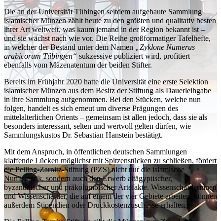
Die an der Universität Tübingen seitdem aufgebaute Sammlung
islamischer Münzen zählt heute zu den größten und qualitativ besten
ihrer Art weltweit, was kaum jemand in der Region bekannt ist –
und sie wächst nach wie vor. Die Reihe großformatiger Tafelhefte,
in welcher der Bestand unter dem Namen
„Zyklone Numerus
arabicorum Tübingen“
sukzessive publiziert wird, profitiert
ebenfalls vom Mäzenatentum der beiden Stifter.
Bereits im Frühjahr 2020 hatte die Universität eine erste Selektion
islamischer Münzen aus dem Besitz der Stiftung als Dauerleihgabe
in ihre Sammlung aufgenommen. Bei den Stücken, welche nun
folgen, handelt es sich erneut um diverse Prägungen des
mittelalterlichen Orients – gemeinsam ist allen jedoch, dass sie als
besonders interessant, selten und wertvoll gelten dürfen, wie
Sammlungskustos Dr. Sebastian Hanstein bestätigt.
Mit dem Anspruch, in öffentlichen deutschen Sammlungen
klaffende Lücken möglichst mit Spitzenstücken zu schließen, fördert
die Pelling-Zarnitz-Stiftung (PZS) nicht nur die islamische
Numismatik, sondern auch den Erwerb altägyptischer,
byzantinischer und präkolumbischer Artefakte. Wissenschaftlerinnen
und Wissenschaftler, die auf einem der vier Gebiete arbeiten, können
außerdem Stipendien oder Druckkostenzuschüsse erhalten.