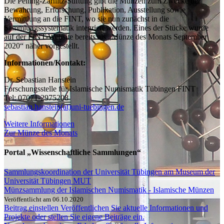
Die Pelling-Zarnitz-Stiftung gibt die Münzen zum Zwecke der
Bewahrung, Erforschung, Publikation, Ausstellung sowie
Vermittlung an die FINT, wo sie nun zunächst in die
Sammlungssystematik integriert werden. Eines der Stücke wurde
auf der FINT-Website bereits als „Münze des Monats September
2020“ näher vorgestellt.
Informationen/Kontakt:
Dr. Sebastian Hanstein
Forschungsstelle für Islamische Numismatik Tübingen FINT
Tel: 07071-2975208
sebastian.hanstein(at)uni-tuebingen.de
Weitere Informationen
Zur Münze des Monats
Portal „Wissenschaftliche Sammlungen“
Sammlungskoordination der Universität Tübingen am Museum der
Universität Tübingen MUT
Münzsammlung der Islamischen Numismatik - Islamische Münzen
Veröffentlicht am 06.10.2020
Beitrag einstellen
Veröffentlichen Sie aktuelle Informationen und
Projekte oder stellen Sie eigene Beiträge ein.