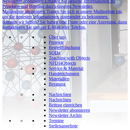
Newsletter abonnieren
Erhalten Sie aktuelle Informationen zu
Projekten und Beiträge durch unseren Newsletter.
Mailingliste abonnieren
Tragen Sie sich in unsere Mailingliste ein,
um die neuesten Informationen zugesendet zu bekommen.
Können wir helfen?
Sie haben eine Frage oder eine Anregung, dann
kontaktieren Sie uns per E-Mail oder Telefon.
Über uns
Projekte
Begleitforschung
SODa
Teaching with Objects
NFDI4Objects
Service & Material
Handreichungen
Materialien
Beratung
Nachrichten
Nachrichten
Beitrag einreichen
Newsletter abonnieren
Newsletter Archiv
Termine
Stellenangebote