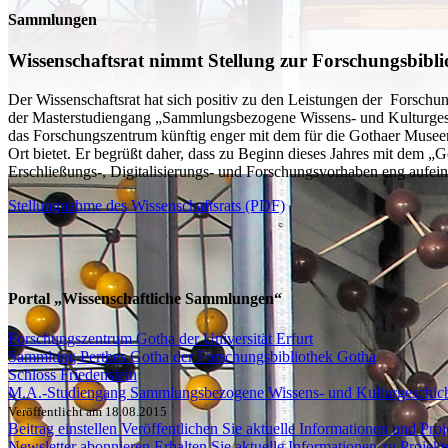
Sammlungen
Wissenschaftsrat nimmt Stellung zur Forschungsbib
Der Wissenschaftsrat hat sich positiv zu den Leistungen der Forschu
der Masterstudiengang „Sammlungsbezogene Wissens- und Kulturgesch
das Forschungszentrum künftig enger mit dem für die Gothaer Museen 
Ort bietet. Er begrüßt daher, dass zu Beginn dieses Jahres mit dem 
Erschließungs-, Digitalisierungs- und Forschungsvorhaben eng aufe
Stellungnahme des Wissenschaftsrats (PDF)
Portal „Wissenschaftliche Sammlungen“
Forschungszentrum Gotha der Universität Erfurt
Sammlung Perthes Gotha der Forschungsbibliothek Gotha
Schloss Friedenstein
M.A.-Studiengang Sammlungsbezogene Wissens- und Kulturgeschic
Veröffentlicht am 18.08.2015
Beitrag einstellen
Veröffentlichen Sie aktuelle Informationen und Proje
Newsletter abonnieren
Erhalten Sie aktuelle Informationen zu Projek