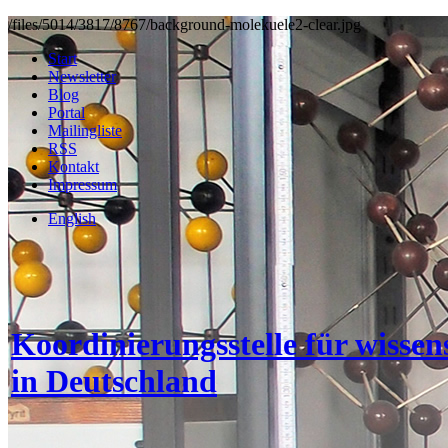
/files/5014/3817/8767/background-molekuele2-clear.jpg
Start
Newsletter
Blog
Portal
Mailingliste
RSS
Kontakt
Impressum
English
Koordinierungsstelle für wisse
in Deutschland