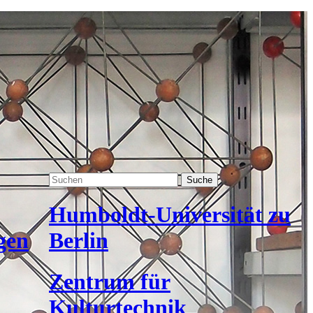
Suche
Humboldt-Universität zu
gen
Berlin
Zentrum für
Kulturtechnik