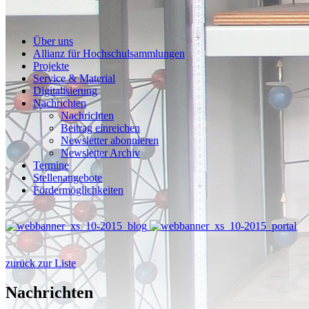
Über uns
Allianz für Hochschulsammlungen
Projekte
Service & Material
Digitalisierung
Nachrichten
Nachrichten
Beitrag einreichen
Newsletter abonnieren
Newsletter Archiv
Termine
Stellenangebote
Fördermöglichkeiten
zurück zur Liste
Nachrichten