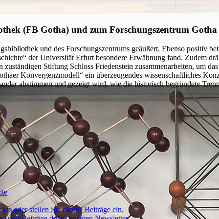
liothek (FB Gotha) und zum Forschungszentrum Gotha
ngsbibliothek und des Forschungszentrums geäußert. Ebenso positiv be
ichte“ der Universität Erfurt besondere Erwähnung fand. Zudem dräng
zuständigen Stiftung Schloss Friedenstein zusammenarbeiten, um das g
„Gothaer Konvergenzmodell“ ein überzeugendes wissenschaftliches Konze
inander abstimmen und gezeigt wird, wie die historisch begründete T
hte
kte oder stellen Sie eigene Beiträge ein.
ten und Beiträge durch unseren Newsletter.