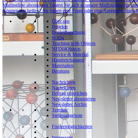
Mailingliste abonnieren
Tragen Sie sich in unsere Mailingliste ein, 
Können wir helfen?
Sie haben eine Frage oder eine Anregung, dann k
Über uns
Projekte
Begleitforschung
SODa
Teaching with Objects
NFDI4Objects
Service & Material
Handreichungen
Materialien
Beratung
Nachrichten
Nachrichten
Beitrag einreichen
Newsletter abonnieren
Newsletter Archiv
Termine
Stellenangebote
Fördermöglichkeiten
Impressum