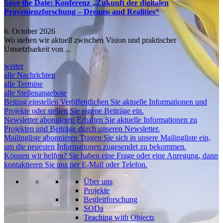
Save the Date: Konferenz „Zukunft der digitalen
Provenienzforschung – Dreams and Realities“
6. October 2026
Wo stehen wir aktuell zwischen Vision und praktischer
Umsetzbarkeit von ...
weiter
alle Nachrichten
alle Termine
alle Stellenangebote
Beitrag einstellen
Veröffentlichen Sie aktuelle Informationen und
Projekte oder stellen Sie eigene Beiträge ein.
Newsletter abonnieren
Erhalten Sie aktuelle Informationen zu
Projekten und Beiträge durch unseren Newsletter.
Mailingliste abonnieren
Tragen Sie sich in unsere Mailingliste ein,
um die neuesten Informationen zugesendet zu bekommen.
Können wir helfen?
Sie haben eine Frage oder eine Anregung, dann
kontaktieren Sie uns per E-Mail oder Telefon.
Über uns
Projekte
Begleitforschung
SODa
Teaching with Objects