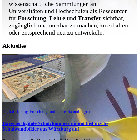
wissenschaftliche Sammlungen an
Universitäten und Hochschulen als Ressourcen
für
Forschung
,
Lehre
und
Transfer
sichtbar,
zugänglich und nutzbar zu machen, zu erhalten
oder entsprechend neu zu entwickeln.
Aktuelles
Digitalisierung, Forschung und Lehre, Sammlungen
Bayerns digitale Schatzkammer nimmt historische
Schulwandbilder aus Würzburg auf