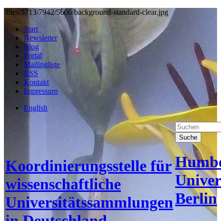
/files/3713/7942/5606/background-standard-clear.jpg
Start
Newsletter
Blog
Portal
Mailingliste
RSS
Kontakt
Impressum
English
Suche
Humbo
Koordinierungsstelle für
Univer
wissenschaftliche
Berlin
Universitätssammlungen
in Deutschland