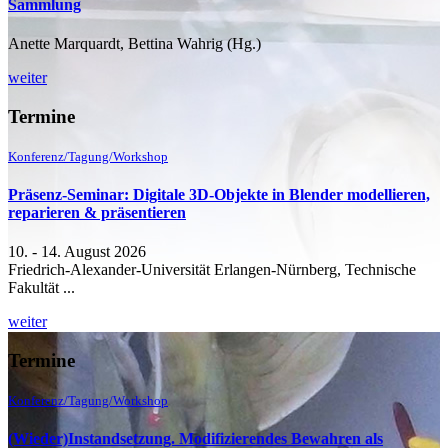
Sammlung
Anette Marquardt, Bettina Wahrig (Hg.)
weiter
Termine
Konferenz/Tagung/Workshop
Präsenz-Seminar: Digitale 3D-Objekte in Blender modellieren,
reparieren & präsentieren
10. - 14. August 2026
Friedrich-Alexander-Universität Erlangen-Nürnberg, Technische
Fakultät ...
weiter
Termine
Konferenz/Tagung/Workshop
(Wieder)Instandsetzung. Modifizierendes Bewahren als