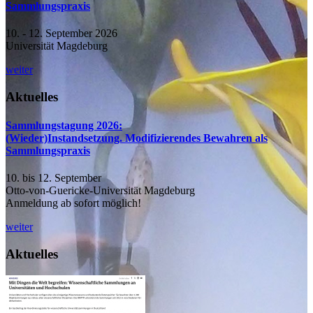
Sammlungspraxis
10. - 12. September 2026
Universität Magdeburg
weiter
Aktuelles
Sammlungstagung 2026:
(Wieder)Instandsetzung. Modifizierendes Bewahren als
Sammlungspraxis
10. bis 12. September
Otto-von-Guericke-Universität Magdeburg
Anmeldung ab sofort möglich!
weiter
Aktuelles