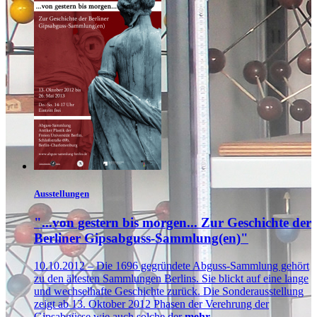
Ausstellungen
"...von gestern bis morgen... Zur Geschichte der
Berliner Gipsabguss-Sammlung(en)"
10.10.2012 – Die 1696 gegründete Abguss-Sammlung gehört
zu den ältesten Sammlungen Berlins. Sie blickt auf eine lange
und wechselhafte Geschichte zurück. Die Sonderausstellung
zeigt ab 13. Oktober 2012 Phasen der Verehrung der
Gipsabgüsse wie auch solche der
mehr…