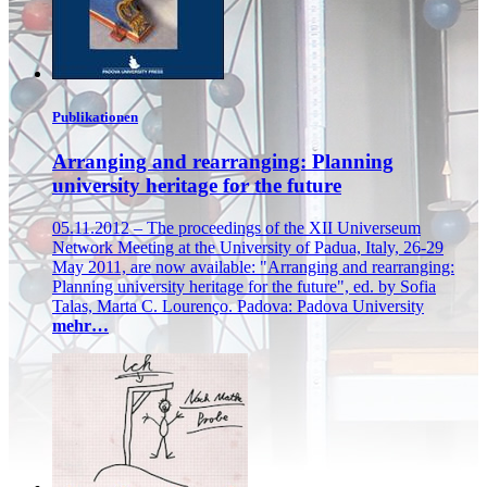
Publikationen
Arranging and rearranging: Planning
university heritage for the future
05.11.2012 – The proceedings of the XII Universeum
Network Meeting at the University of Padua, Italy, 26-29
May 2011, are now available: "Arranging and rearranging:
Planning university heritage for the future", ed. by Sofia
Talas, Marta C. Lourenço. Padova: Padova University
mehr…