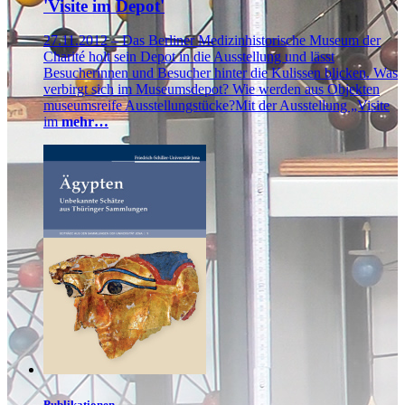
'Visite im Depot'
27.11.2012 – Das Berliner Medizinhistorische Museum der
Charité holt sein Depot in die Ausstellung und lässt
Besucherinnen und Besucher hinter die Kulissen blicken. Was
verbirgt sich im Museumsdepot? Wie werden aus Objekten
museumsreife Ausstellungstücke?Mit der Ausstellung „Visite
im
mehr…
Publikationen