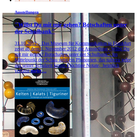
Ausstellungen
"Willst Du mit mir gehen? Botschaften unter
der Schulbank"
31.10.2012 – Das Museum für Kommunikation in Frankfurt
zeigt ab dem 1. November 2012 die Ausstellung „Willst Du
mit mir gehen? Botschaften unter der Schulbank“. Im
Mittelpunkt der Schau steht ein Phänomen, das nahezu jeder
aus seiner Schulzeit kennt: Flüchtige Notate, heimlich
verfasst
mehr…