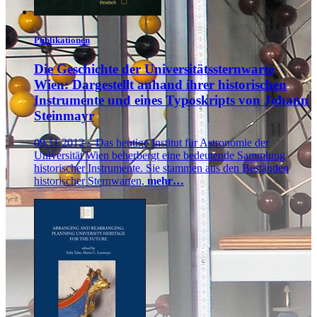
Publikationen
Die Geschichte der Universitätssternwarte
Wien: Dargestellt anhand ihrer historischen
Instrumente und eines Typoskripts von Johann
Steinmayr
09.11.2012 – Das heutige Institut für Astronomie der
Universität Wien beherbergt eine bedeutende Sammlung
historischer Instrumente. Sie stammen aus den Beständen
historischer Sternwarten,
mehr…