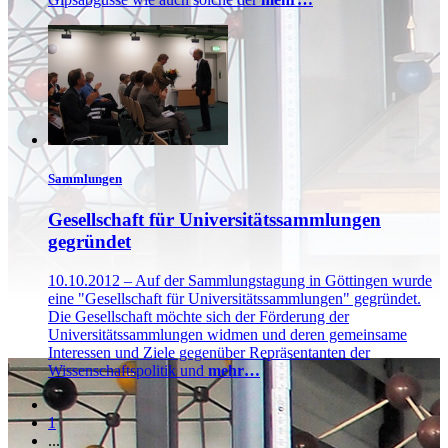
Sammlungen
Gesellschaft für Universitätssammlungen
gegründet
10.10.2012 – Auf der Sammlungstagung in Göttingen wurde
eine "Gesellschaft für Universitätssammlungen" gegründet.
Die Gesellschaft möchte sich der Förderung der
Universitätssammlungen widmen und deren gemeinsame
Interessen und Ziele gegenüber Repräsentanten der
Wissenschaftspolitik und
mehr…
1
...