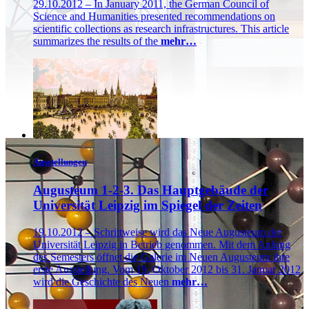
29.10.2012 – In January 2011, the German Council of
Science and Humanities presented recommendations on
scientific collections as research infrastructures. This article
summarizes the results of the
mehr…
Ausstellungen
Augusteum 1-2-3. Das Hauptgebäude der
Universität Leipzig im Spiegel der Zeiten
19.10.2012 – Schrittweise wird das Neue Augusteum der
Universität Leipzig in Betrieb genommen. Mit dem Anfang
des Semesters öffnet die Galerie im Neuen Augusteum ihre
erste Ausstellung. Vom 19. Oktober 2012 bis 31. Januar 2012
wird die Geschichte des Neuen
mehr…