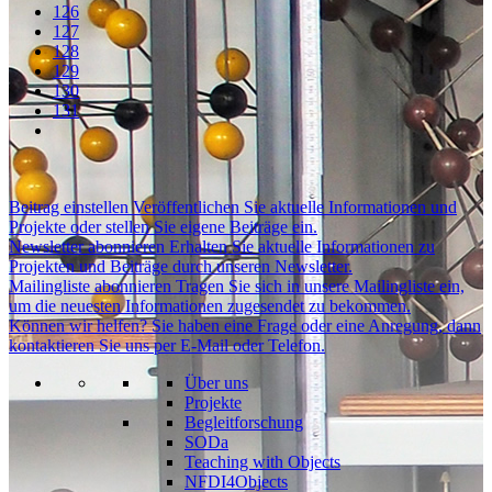
126
127
128
129
130
131
Beitrag einstellen
Veröffentlichen Sie aktuelle Informationen und
Projekte oder stellen Sie eigene Beiträge ein.
Newsletter abonnieren
Erhalten Sie aktuelle Informationen zu
Projekten und Beiträge durch unseren Newsletter.
Mailingliste abonnieren
Tragen Sie sich in unsere Mailingliste ein,
um die neuesten Informationen zugesendet zu bekommen.
Können wir helfen?
Sie haben eine Frage oder eine Anregung, dann
kontaktieren Sie uns per E-Mail oder Telefon.
Über uns
Projekte
Begleitforschung
SODa
Teaching with Objects
NFDI4Objects