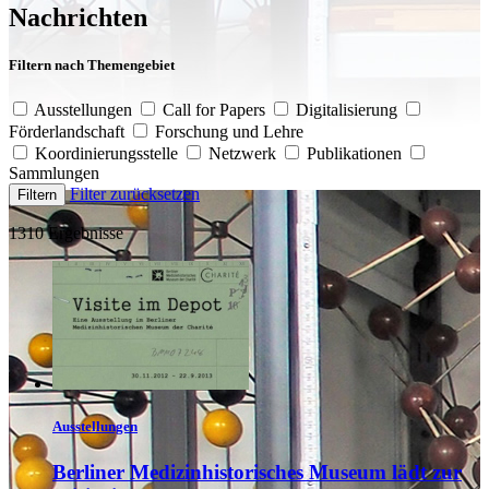
Nachrichten
Filtern nach Themengebiet
Ausstellungen
Call for Papers
Digitalisierung
Förderlandschaft
Forschung und Lehre
Koordinierungsstelle
Netzwerk
Publikationen
Sammlungen
Filter zurücksetzen
Filtern
1310 Ergebnisse
Ausstellungen
Berliner Medizinhistorisches Museum lädt zur