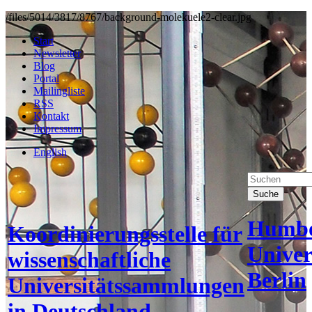
/files/5014/3817/8767/background-molekuele2-clear.jpg
Start
Newsletter
Blog
Portal
Mailingliste
RSS
Kontakt
Impressum
English
Suche
Humbo
Koordinierungsstelle für
Univer
wissenschaftliche
Berlin
Universitätssammlungen
in Deutschland