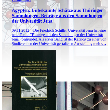
Ägypten. Unbekannte Schätze aus Thüringer
Sammlungen. Beiträge aus den Sammlungen
der Universität Jena
09.11.2012 – Die Friedrich-Schiller-Universität Jena hat eine
neue Reihe "Beiträge aus den Sammlungen der Universität
Jena" begründet. Als erster Band ist der Katalog zu einer von
Studierenden der Universität gestalteten Ausstellung
mehr…