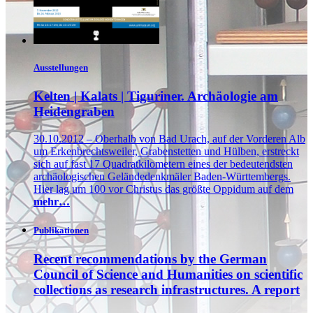
Ausstellungen
Kelten | Kalats | Tiguriner. Archäologie am
Heidengraben
30.10.2012 – Oberhalb von Bad Urach, auf der Vorderen Alb
um Erkenbrechtsweiler, Grabenstetten und Hülben, erstreckt
sich auf fast 17 Quadratkilometern eines der bedeutendsten
archäologischen Geländedenkmäler Baden-Württembergs.
Hier lag um 100 vor Christus das größte Oppidum auf dem
mehr…
Publikationen
Recent recommendations by the German
Council of Science and Humanities on scientific
collections as research infrastructures. A report