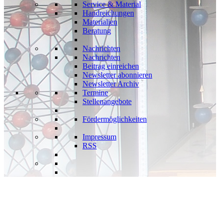
Service & Material
Handreichungen
Materialien
Beratung
Nachrichten
Nachrichten
Beitrag einreichen
Newsletter abonnieren
Newsletter Archiv
Termine
Stellenangebote
Fördermöglichkeiten
Impressum
RSS