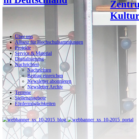
Zentr
Kultur
Über uns
Allianz für Hochschulsammlungen
Projekte
Service & Material
Digitalisierung
Nachrichten
Nachrichten
Beitrag einreichen
Newsletter abonnieren
Newsletter Archiv
Termine
Stellenangebote
Fördermöglichkeiten