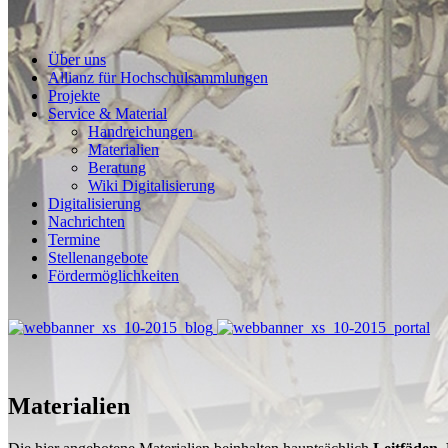
Über uns
Allianz für Hochschulsammlungen
Projekte
Service & Material
Handreichungen
Materialien
Beratung
Wiki Digitalisierung
Digitalisierung
Nachrichten
Termine
Stellenangebote
Fördermöglichkeiten
Materialien