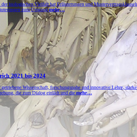
r biologischen Vielfalt hat Erläuterungen und Mustervertragsklausel
Erläuterungen zum Umgang
mehr…
ich 2021 bis 2024
getriebene Wissenschaft, forschungsnahe und innovative Lehre, starke
gebung, die zum Dialog einlädt und die
mehr…