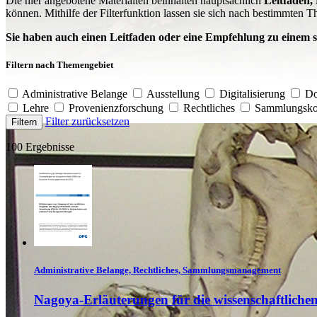
Die hier angebotene Materialien beinhalten hauptsächlich
Leitfäden,
können. Mithilfe der Filterfunktion lassen sie sich nach bestimmten
Sie haben auch einen Leitfaden oder eine Empfehlung zu einem 
Filtern nach Themengebiet
Administrative Belange
Ausstellung
Digitalisierung
Do
Lehre
Provenienzforschung
Rechtliches
Sammlungsko
Filter zurücksetzen
Filtern
100 Ergebnisse
Administrative Belange, Rechtliches, Sammlungsmanagement
Nagoya-Erläuterungen für die wissenschaftliche