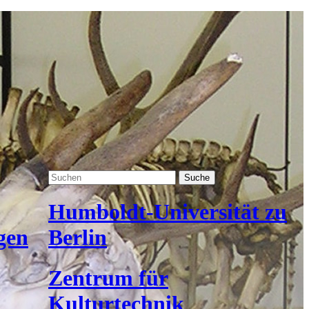
Suche
Humboldt-Universität zu
gen
Berlin
Zentrum für
Kulturtechnik