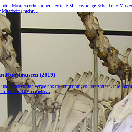
enden Mustervereinbarungen erstellt: Mustervorlage Schenkung Mustervo
r Mitarbeiter
mehr…
an Kunstmuseen (2019)
nd -museen und vergleichbare Einrichtungen unterstützen, ihre Sammlu
mehr über das Thema
mehr…