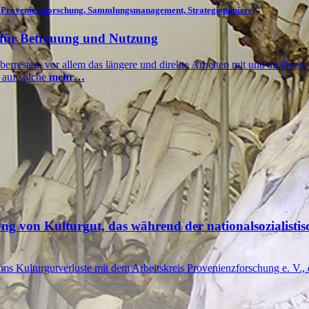
g, Provenienzforschung, Sammlungsmanagement, Strategiepapiere
 für Betreuung und Nutzung
resten, vor allem das längere und direkte Arbeiten mit und an ihnen, 
 auf solche
mehr…
ung von Kulturgut, das während der nationalsozialisti
s Kulturgutverluste mit dem Arbeitskreis Provenienzforschung e. V.,