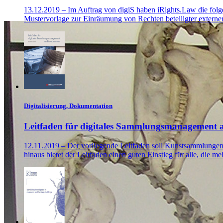
13.12.2019 – Im Auftrag von digiS haben iRights.Law die folg
Mustervorlage zur Einräumung von Rechten beteiligter externe
Digitalisierung, Dokumentation
Leitfaden für digitales Sammlungsmanagement 
12.11.2019 – Der vorliegende Leitfaden soll Kunstsammlungen u
hinaus bietet der Leitfaden einen guten Einstieg für alle, die 