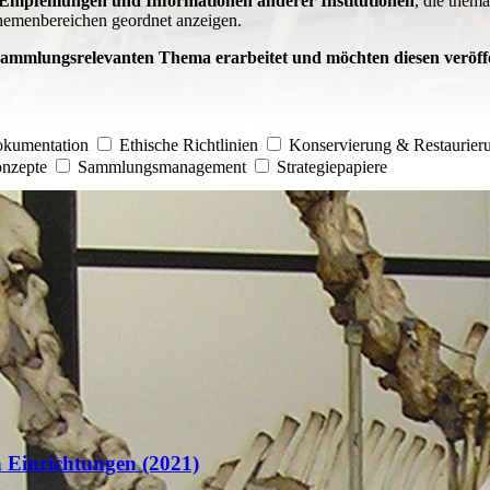
 Empfehlungen und Informationen anderer Institutionen
, die them
 Themenbereichen geordnet anzeigen.
sammlungsrelevanten Thema erarbeitet und möchten diesen veröff
kumentation
Ethische Richtlinien
Konservierung & Restaurier
nzepte
Sammlungsmanagement
Strategiepapiere
n Einrichtungen (2021)