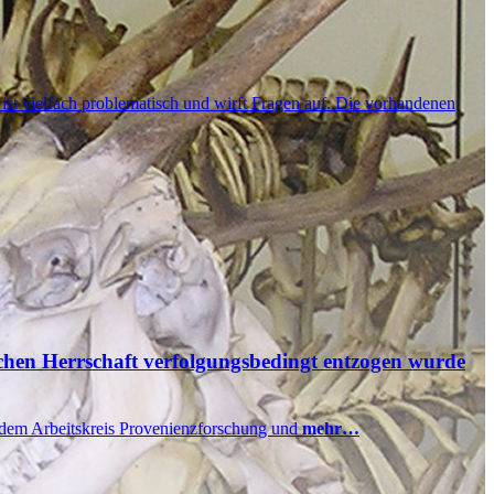
ist vielfach problematisch und wirft Fragen auf. Die vorhandenen
schen Herrschaft verfolgungsbedingt entzogen wurde
 dem Arbeitskreis Provenienzforschung und
mehr…