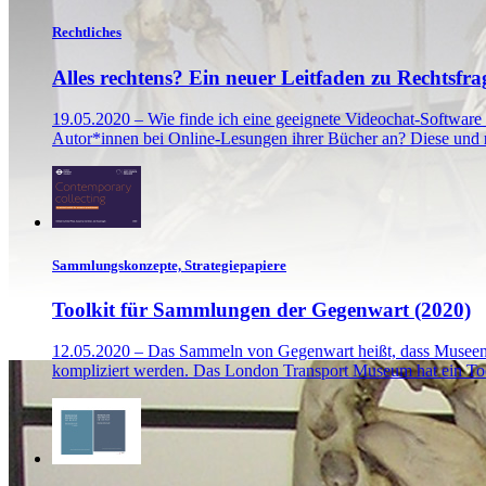
Rechtliches
Alles rechtens? Ein neuer Leitfaden zu Rechtsfr
19.05.2020 – Wie finde ich eine geeignete Videochat-Softwar
Autor*innen bei Online-Lesungen ihrer Bücher an? Diese und
Sammlungskonzepte, Strategiepapiere
Toolkit für Sammlungen der Gegenwart (2020)
12.05.2020 – Das Sammeln von Gegenwart heißt, dass Museen 
kompliziert werden. Das London Transport Museum hat ein To