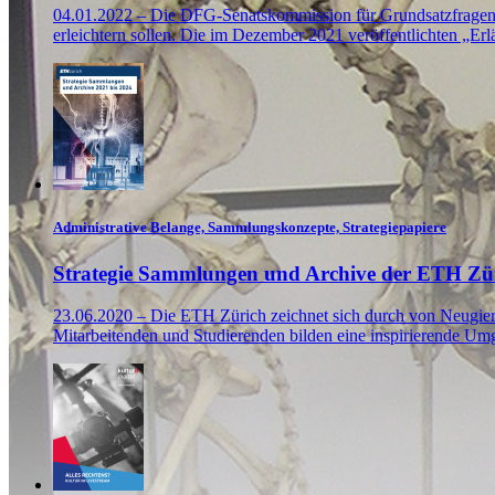
04.01.2022 – Die DFG-Senatskommission für Grundsatzfragen de
erleichtern sollen. Die im Dezember 2021 veröffentlichten „
Administrative Belange, Sammlungskonzepte, Strategiepapiere
Strategie Sammlungen und Archive der ETH Zür
23.06.2020 – Die ETH Zürich zeichnet sich durch von Neugier 
Mitarbeitenden und Studierenden bilden eine inspirierende Um