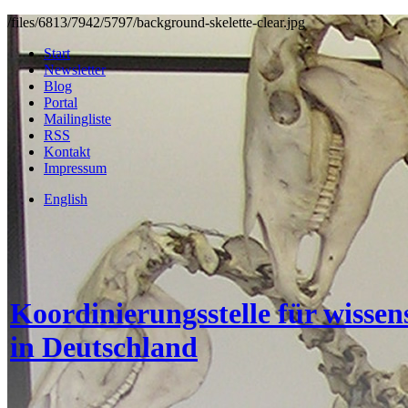
/files/6813/7942/5797/background-skelette-clear.jpg
Start
Newsletter
Blog
Portal
Mailingliste
RSS
Kontakt
Impressum
English
Koordinierungsstelle für wisse
in Deutschland