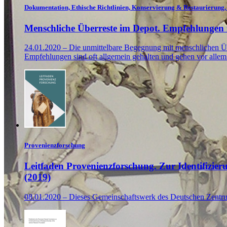
Dokumentation, Ethische Richtlinien, Konservierung & Restaurierun
Menschliche Überreste im Depot. Empfehlungen
24.01.2020 – Die unmittelbare Begegnung mit menschlichen Über
Empfehlungen sind oft allgemein gehalten und gehen vor allem
Provenienzforschung
Leitfaden Provenienzforschung. Zur Identifizier
(2019)
08.01.2020 – Dieses Gemeinschaftswerk des Deutschen Zentrum