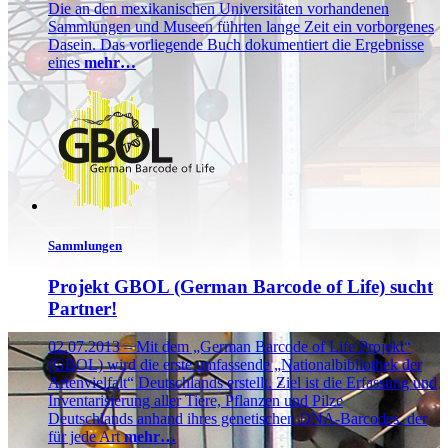
Die an den mexikanischen Universitäten vorhandenen
Sammlungen und Museen führten lange Zeit ein vorborgenes
Dasein. Das vorliegende Buch dokumentiert die Ergebnisse
eines
mehr…
Sammlungen
Projekt GBOL (German Barcode of Life) sucht
Partner!
02.07.2013 – Mit dem „German Barcode of Life Projekt“
(GBOL) wird die erste umfassende „Nationalbibliothek der
Artenvielfalt“ Deutschlands erstellt. Ziel ist die Erfassung und
Inventarisierung aller Tiere, Pflanzen und Pilze
Deutschlands anhand ihres genetischen DNA-Barcodes, der
für jede Art
mehr…