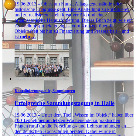
19.06.2013 – Ob es um Kunst, Alltagsgegenstände oder
historische Ereignisse geht: Eine Ausstellung zu konzipieren
und zu realisieren ist ein kreativer Akt und eine
organisatorische Herausforderung. Dieses Buch zeigt, wie ein
Ausstellungsprojekt gelingt – vom Konzept über die
Objektarbeit bis hin zu Finanzierung und Pressearbeit – und
ist
mehr…
Koordinierungsstelle, Sammlungen
Erfolgreiche Sammlungstagung in Halle
19.06.2013 – Unter dem Titel „Wissen im Objekt“ haben über
100 Teilnehmer am letzten Wochenende zu praktischen
Fragen rund um die Forschungs- und Lehrsammlungen an
den deutschen Hochschulen beraten. Dabei wurde in