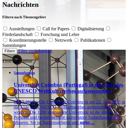
Nachrichten
Filtern nach Themengebiet
Ausstellungen
Call for Papers
Digitalisierung
Förderlandschaft
Forschung und Lehre
Koordinierungsstelle
Netzwerk
Publikationen
Sammlungen
Filter zurücksetzen
Filtern
1310 Ergebnisse
Sammlungen
Universität Coimbra (Portugal) in die Liste des
UNESCO Weltkulturerbes aufgenommen
08.07.2013 – Die Universität Coimbra ist am 22. Juni 2013 in
die Liste des UNESCO Weltkulturerbes aufgenommen
worden. Die 1290 gegründete Universität ist die älteste in
Portugal und besitzt mehrere universitäre Sammlungen und
Museen. Sie ist Namensgeberin und
mehr…