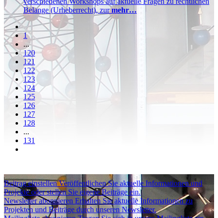
verschiedenen Workshops auf aktuelle Fragen zu rechtlichen
Belange (Urheberrecht), zur
mehr…
1
...
120
121
122
123
124
125
126
127
128
...
131
Beitrag einstellen
Veröffentlichen Sie aktuelle Informationen und
Projekte oder stellen Sie eigene Beiträge ein.
Newsletter abonnieren
Erhalten Sie aktuelle Informationen zu
Projekten und Beiträge durch unseren Newsletter.