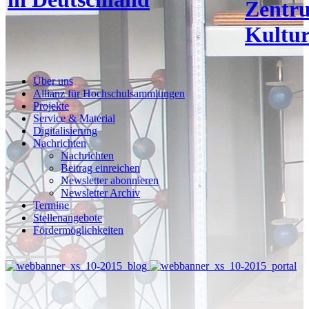
Zentr
Kultur
Über uns
Allianz für Hochschulsammlungen
Projekte
Service & Material
Digitalisierung
Nachrichten
Nachrichten
Beitrag einreichen
Newsletter abonnieren
Newsletter Archiv
Termine
Stellenangebote
Fördermöglichkeiten