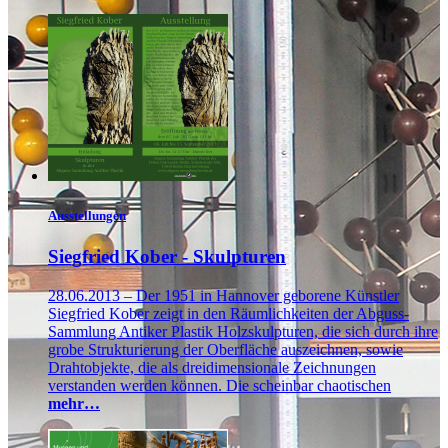
Ausstellungen
Siegfried Kober - Skulpturen
28.06.2013 – Der 1951 in Hannover geborene Künstler
Siegfried Kober zeigt in den Räumlichkeiten der Abguss-
Sammlung Antiker Plastik Holzskulpturen, die sich durch ihre
grobe Strukturierung der Oberfläche auszeichnen, sowie
Drahtobjekte, die als dreidimensionale Zeichnungen
verstanden werden können. Die scheinbar chaotischen
mehr…