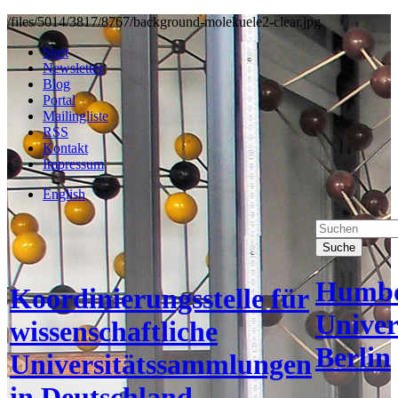
/files/5014/3817/8767/background-molekuele2-clear.jpg
Start
Newsletter
Blog
Portal
Mailingliste
RSS
Kontakt
Impressum
English
Suche
Humbo
Koordinierungsstelle für
Univer
wissenschaftliche
Berlin
Universitätssammlungen
in Deutschland