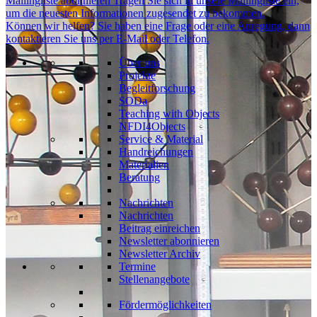
Mailingliste abonnieren
Tragen Sie sich in unsere Mailingliste ein,
um die neuesten Informationen zugesendet zu bekommen.
Können wir helfen?
Sie haben eine Frage oder eine Anregung, dann
kontaktieren Sie uns per E-Mail oder Telefon.
Über uns
Projekte
Begleitforschung
SODa
Teaching with Objects
NFDI4Objects
Service & Material
Handreichungen
Materialien
Beratung
Nachrichten
Nachrichten
Beitrag einreichen
Newsletter abonnieren
Newsletter Archiv
Termine
Stellenangebote
Fördermöglichkeiten