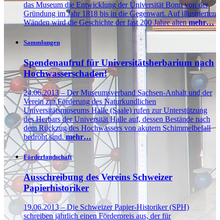
das Museum die Entwicklung der Universität Bonn von der
Gründung im Jahr 1818 bis in die Gegenwart. Auf illustrierten
Wänden wird die Geschichte der fast 200 Jahre alten
mehr…
Sammlungen
Spendenaufruf für Universitätsherbarium nach
Hochwasserschaden!
24.06.2013 – Der Museumsverband Sachsen-Anhalt und der
Verein zur Förderung des Naturkundlichen
Universitätsmuseums Halle (Saale) rufen zur Unterstützung
des Herbars der Universität Halle auf, dessen Bestände nach
dem Rückzug des Hochwassers von akutem Schimmelbefall
bedroht sind.
mehr…
Förderlandschaft
Ausschreibung des Vereins Schweizer
Papierhistoriker
19.06.2013 – Die Schweizer Papier-Historiker (SPH)
schreiben jährlich einen Förderpreis aus, der für